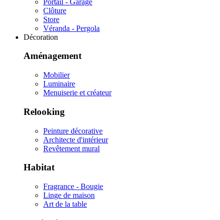
Portail - Garage
Clôture
Store
Véranda - Pergola
Décoration
Aménagement
Mobilier
Luminaire
Menuiserie et créateur
Relooking
Peinture décorative
Architecte d'intérieur
Revêtement mural
Habitat
Fragrance - Bougie
Linge de maison
Art de la table