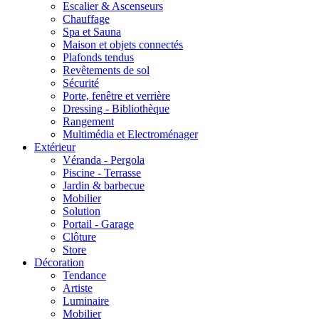
Escalier & Ascenseurs
Chauffage
Spa et Sauna
Maison et objets connectés
Plafonds tendus
Revêtements de sol
Sécurité
Porte, fenêtre et verrière
Dressing - Bibliothèque
Rangement
Multimédia et Electroménager
Extérieur
Véranda - Pergola
Piscine - Terrasse
Jardin & barbecue
Mobilier
Solution
Portail - Garage
Clôture
Store
Décoration
Tendance
Artiste
Luminaire
Mobilier