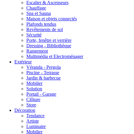
Escalier & Ascenseurs
Chauffage
Spa et Sauna
Maison et objets connectés
Plafonds tendus
Revêtements de sol
Sécurité
Porte, fenêtre et verrière
Dressing - Bibliothèque
Rangement
Multimédia et Electroménager
Extérieur
Véranda - Pergola
Piscine - Terrasse
Jardin & barbecue
Mobilier
Solution
Portail - Garage
Clôture
Store
Décoration
Tendance
Artiste
Luminaire
Mobilier