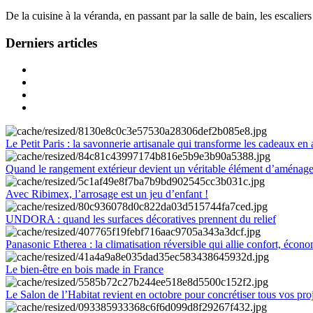
De la cuisine à la véranda, en passant par la salle de bain, les escalier
Derniers articles
Le Petit Paris : la savonnerie artisanale qui transforme les cadeaux en 
Quand le rangement extérieur devient un véritable élément d’aménag
Avec Ribimex, l’arrosage est un jeu d’enfant !
UNDORA : quand les surfaces décoratives prennent du relief
Panasonic Etherea : la climatisation réversible qui allie confort, économ
Le bien-être en bois made in France
Le Salon de l’Habitat revient en octobre pour concrétiser tous vos pro