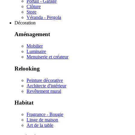
Portail - Garage
Clôture
Store
Véranda - Pergola
Décoration
Aménagement
Mobilier
Luminaire
Menuiserie et créateur
Relooking
Peinture décorative
Architecte d'intérieur
Revêtement mural
Habitat
Fragrance - Bougie
Linge de maison
Art de la table