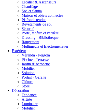
Escalier & Ascenseurs
Chauffage
Spa et Sauna
Maison et objets connectés
Plafonds tendus
Revêtements de sol
Sécurité
Porte, fenêtre et verrière
Dressing - Bibliothèque
Rangement
Multimédia et Electroménager
Extérieur
Véranda - Pergola
Piscine - Terrasse
Jardin & barbecue
Mobilier
Solution
Portail - Garage
Clôture
Store
Décoration
Tendance
Artiste
Luminaire
Mobilier