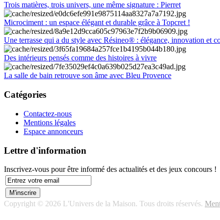
Trois matières, trois univers, une même signature : Pierret
Microciment : un espace élégant et durable grâce à Topcret !
Une terrasse qui a du style avec Résineo® : élégance, innovation et c
Des intérieurs pensés comme des histoires à vivre
La salle de bain retrouve son âme avec Bleu Provence
Catégories
Contactez-nous
Mentions légales
Espace annonceurs
Lettre d'information
Inscrivez-vous pour être informé des actualités et des jeux concours !
Copyright © 2026 L'Univers de la Maison. Tous droits réservés.
Ment