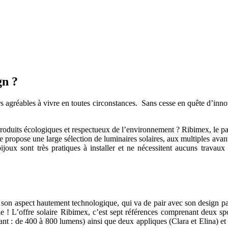
gn ?
s agréables à vivre en toutes circonstances. Sans cesse en quête d’inno
produits écologiques et respectueux de l’environnement ? Ribimex, le pa
propose une large sélection de luminaires solaires, aux multiples avant
bijoux sont très pratiques à installer et ne nécessitent aucuns travaux
on aspect hautement technologique, qui va de pair avec son design parf
le ! L’offre solaire Ribimex, c’est sept références comprenant deux spo
ant : de 400 à 800 lumens) ainsi que deux appliques (Clara et Elina) et t