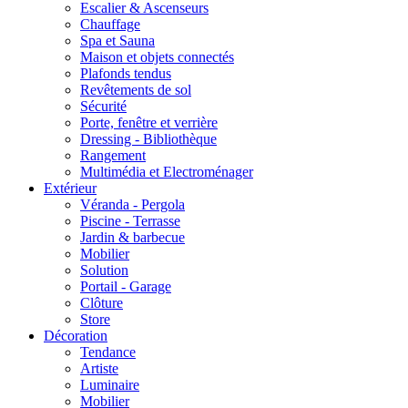
Escalier & Ascenseurs
Chauffage
Spa et Sauna
Maison et objets connectés
Plafonds tendus
Revêtements de sol
Sécurité
Porte, fenêtre et verrière
Dressing - Bibliothèque
Rangement
Multimédia et Electroménager
Extérieur
Véranda - Pergola
Piscine - Terrasse
Jardin & barbecue
Mobilier
Solution
Portail - Garage
Clôture
Store
Décoration
Tendance
Artiste
Luminaire
Mobilier