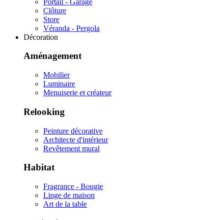
Portail - Garage
Clôture
Store
Véranda - Pergola
Décoration
Aménagement
Mobilier
Luminaire
Menuiserie et créateur
Relooking
Peinture décorative
Architecte d'intérieur
Revêtement mural
Habitat
Fragrance - Bougie
Linge de maison
Art de la table