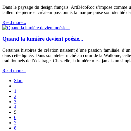
Dans le paysage du design français, ArtDécoRoc s’impose comme une n
tailleur de pierre et créateur passionné, la marque puise son identité
Read more...
Quand la lumière devient poésie...
Certaines histoires de création naissent d’une passion familiale, d’u
dans cette lignée. Dans son atelier niché au cœur de la Wallonie, cette
traditionnels de l’éclairage. Chez elle, la lumière n’est jamais un simp
Read more...
Start
1
2
3
4
5
6
7
8