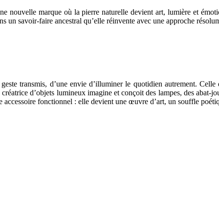
ouvelle marque où la pierre naturelle devient art, lumière et émotion
 dans un savoir-faire ancestral qu’elle réinvente avec une approche résol
n geste transmis, d’une envie d’illuminer le quotidien autrement. Cell
 créatrice d’objets lumineux imagine et conçoit des lampes, des abat-jou
le accessoire fonctionnel : elle devient une œuvre d’art, un souffle poéti