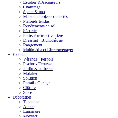
Escalier & Ascenseurs
Chauffage
Spa et Sauna
Maison et objets connectés
Plafonds tendus
Revêtements de sol
Sécurité
Porte, fenêtre et verrière
Dressing - Bibliothèque
Rangement
Multimédia et Electroménager
Extérieur
Véranda - Pergola
Piscine - Terrasse
Jardin & barbecue
Mobilier
Solution
Portail - Garage
Clôture
Store
Décoration
Tendance
Artiste
Luminaire
Mobilier