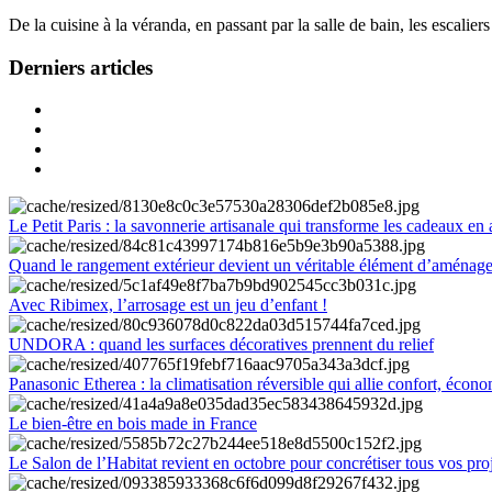
De la cuisine à la véranda, en passant par la salle de bain, les escalier
Derniers articles
Le Petit Paris : la savonnerie artisanale qui transforme les cadeaux en 
Quand le rangement extérieur devient un véritable élément d’aménag
Avec Ribimex, l’arrosage est un jeu d’enfant !
UNDORA : quand les surfaces décoratives prennent du relief
Panasonic Etherea : la climatisation réversible qui allie confort, économ
Le bien-être en bois made in France
Le Salon de l’Habitat revient en octobre pour concrétiser tous vos pro