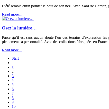
L’été semble enfin pointer le bout de son nez. Avec XanLite Garden, pro
Read more...
Osez la lumière…
Parce qu’il est sans aucun doute l’un des terrains d’expression le
pleinement sa personnalité. Avec des collections fabriquées en Fran
Read more...
Start
1
2
3
4
5
6
7
8
9
10