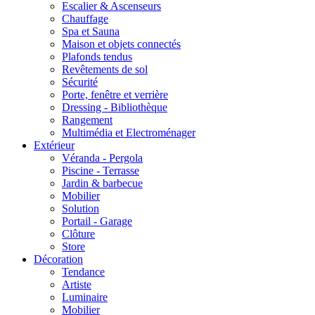
Escalier & Ascenseurs
Chauffage
Spa et Sauna
Maison et objets connectés
Plafonds tendus
Revêtements de sol
Sécurité
Porte, fenêtre et verrière
Dressing - Bibliothèque
Rangement
Multimédia et Electroménager
Extérieur
Véranda - Pergola
Piscine - Terrasse
Jardin & barbecue
Mobilier
Solution
Portail - Garage
Clôture
Store
Décoration
Tendance
Artiste
Luminaire
Mobilier