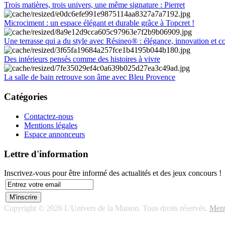
Trois matières, trois univers, une même signature : Pierret
Microciment : un espace élégant et durable grâce à Topcret !
Une terrasse qui a du style avec Résineo® : élégance, innovation et c
Des intérieurs pensés comme des histoires à vivre
La salle de bain retrouve son âme avec Bleu Provence
Catégories
Contactez-nous
Mentions légales
Espace annonceurs
Lettre d'information
Inscrivez-vous pour être informé des actualités et des jeux concours !
Copyright © 2026 L'Univers de la Maison. Tous droits réservés.
Ment