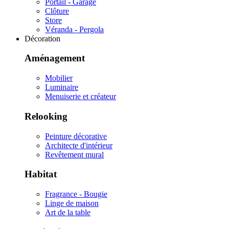
Portail - Garage
Clôture
Store
Véranda - Pergola
Décoration
Aménagement
Mobilier
Luminaire
Menuiserie et créateur
Relooking
Peinture décorative
Architecte d'intérieur
Revêtement mural
Habitat
Fragrance - Bougie
Linge de maison
Art de la table