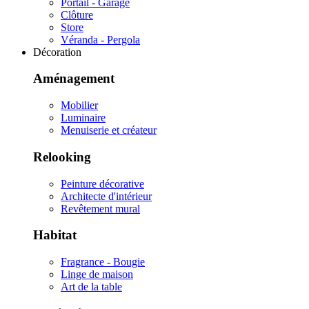
Portail - Garage
Clôture
Store
Véranda - Pergola
Décoration
Aménagement
Mobilier
Luminaire
Menuiserie et créateur
Relooking
Peinture décorative
Architecte d'intérieur
Revêtement mural
Habitat
Fragrance - Bougie
Linge de maison
Art de la table