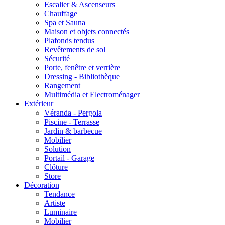
Escalier & Ascenseurs
Chauffage
Spa et Sauna
Maison et objets connectés
Plafonds tendus
Revêtements de sol
Sécurité
Porte, fenêtre et verrière
Dressing - Bibliothèque
Rangement
Multimédia et Electroménager
Extérieur
Véranda - Pergola
Piscine - Terrasse
Jardin & barbecue
Mobilier
Solution
Portail - Garage
Clôture
Store
Décoration
Tendance
Artiste
Luminaire
Mobilier