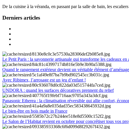
De la cuisine à la véranda, en passant par la salle de bain, les escalier
Derniers articles
Le Petit Paris : la savonnerie artisanale qui transforme les cadeaux en 
Quand le rangement extérieur devient un véritable élément d’aménag
Avec Ribimex, l’arrosage est un jeu d’enfant !
UNDORA : quand les surfaces décoratives prennent du relief
Panasonic Etherea : la climatisation réversible qui allie confort, économ
Le bien-être en bois made in France
Le Salon de l’Habitat revient en octobre pour concrétiser tous vos pro