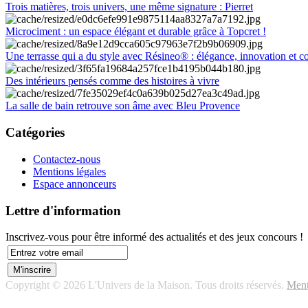
Trois matières, trois univers, une même signature : Pierret
Microciment : un espace élégant et durable grâce à Topcret !
Une terrasse qui a du style avec Résineo® : élégance, innovation et c
Des intérieurs pensés comme des histoires à vivre
La salle de bain retrouve son âme avec Bleu Provence
Catégories
Contactez-nous
Mentions légales
Espace annonceurs
Lettre d'information
Inscrivez-vous pour être informé des actualités et des jeux concours !
Copyright © 2026 L'Univers de la Maison. Tous droits réservés.
Ment