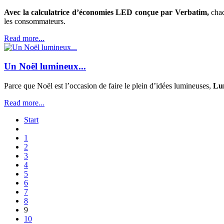
Avec la calculatrice d’économies LED conçue par Verbatim,
chac
les consommateurs.
Read more...
Un Noël lumineux...
Parce que Noël est l’occasion de faire le plein d’idées lumineuses,
Lum
Read more...
Start
1
2
3
4
5
6
7
8
9
10