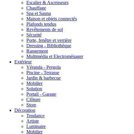
Escalier & Ascenseurs
Chauffage
Spa et Sauna
Maison et objets connectés
Plafonds tendus
Revêtements de sol
Sécurité
Porte, fenêtre et verrière
Dressing - Bibliothèque
Rangement
Multimédia et Electroménager
Extérieur
Véranda - Pergola
Piscine - Terrasse
Jardin & barbecue
Mobilier
Solution
Portail - Garage
Clôture
Store
Décoration
Tendance
Artiste
Luminaire
Mobilier