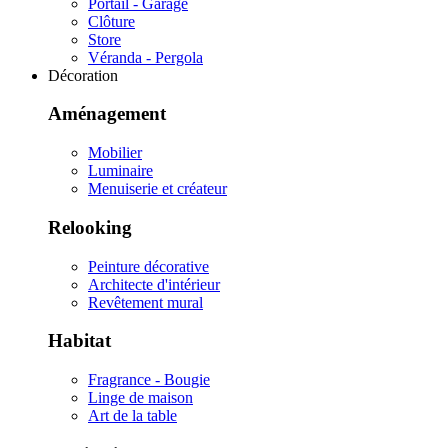
Portail - Garage
Clôture
Store
Véranda - Pergola
Décoration
Aménagement
Mobilier
Luminaire
Menuiserie et créateur
Relooking
Peinture décorative
Architecte d'intérieur
Revêtement mural
Habitat
Fragrance - Bougie
Linge de maison
Art de la table