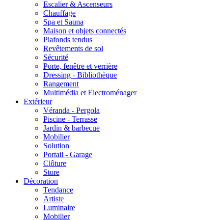
Escalier & Ascenseurs
Chauffage
Spa et Sauna
Maison et objets connectés
Plafonds tendus
Revêtements de sol
Sécurité
Porte, fenêtre et verrière
Dressing - Bibliothèque
Rangement
Multimédia et Electroménager
Extérieur
Véranda - Pergola
Piscine - Terrasse
Jardin & barbecue
Mobilier
Solution
Portail - Garage
Clôture
Store
Décoration
Tendance
Artiste
Luminaire
Mobilier