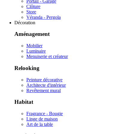
Portail - Garage
Clôture
Store
Véranda - Pergola
Décoration
Aménagement
Mobilier
Luminaire
Menuiserie et créateur
Relooking
Peinture décorative
Architecte d'intérieur
Revêtement mural
Habitat
Fragrance - Bougie
Linge de maison
Art de la table