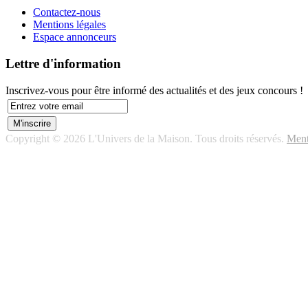
Contactez-nous
Mentions légales
Espace annonceurs
Lettre d'information
Inscrivez-vous pour être informé des actualités et des jeux concours !
Copyright © 2026 L'Univers de la Maison. Tous droits réservés.
Ment