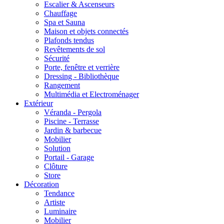
Escalier & Ascenseurs
Chauffage
Spa et Sauna
Maison et objets connectés
Plafonds tendus
Revêtements de sol
Sécurité
Porte, fenêtre et verrière
Dressing - Bibliothèque
Rangement
Multimédia et Electroménager
Extérieur
Véranda - Pergola
Piscine - Terrasse
Jardin & barbecue
Mobilier
Solution
Portail - Garage
Clôture
Store
Décoration
Tendance
Artiste
Luminaire
Mobilier