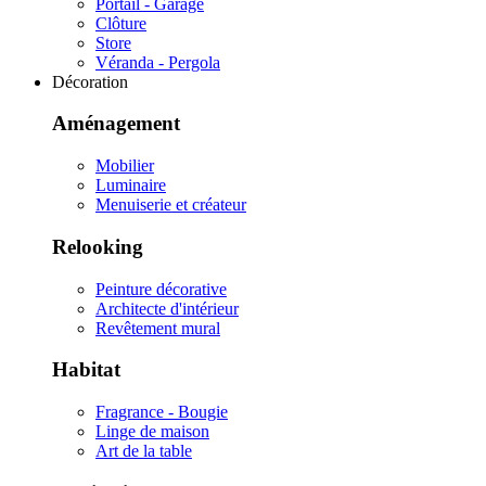
Portail - Garage
Clôture
Store
Véranda - Pergola
Décoration
Aménagement
Mobilier
Luminaire
Menuiserie et créateur
Relooking
Peinture décorative
Architecte d'intérieur
Revêtement mural
Habitat
Fragrance - Bougie
Linge de maison
Art de la table