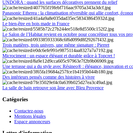
UNDORA : quand les surfaces décoratives prennent du relief
Panasonic Etherea : la climatisation réversible qui allie confort, économ
Le bien-être en bois made in France
Le Salon de l’Habitat revient en octobre pour concrétiser tous vos pro
Trois matières, trois univers, une même signature : Pierret
Microciment : un espace élégant et durable grâce à Topcret !
Une terrasse qui a du style avec Résineo® : élégance, innovation et c
Des intérieurs pensés comme des histoires à vivre
La salle de bain retrouve son âme avec Bleu Provence
Catégories
Contactez-nous
Mentions légales
Espace annonceurs
Lettre d'information