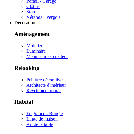
Portail - Garage
Clôture
Store
Véranda - Pergola
Décoration
Aménagement
Mobilier
Luminaire
Menuiserie et créateur
Relooking
Peinture décorative
Architecte d'intérieur
Revêtement mural
Habitat
Fragrance - Bougie
Linge de maison
Art de la table