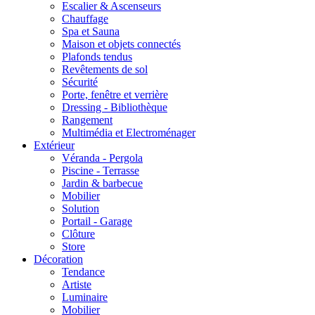
Escalier & Ascenseurs
Chauffage
Spa et Sauna
Maison et objets connectés
Plafonds tendus
Revêtements de sol
Sécurité
Porte, fenêtre et verrière
Dressing - Bibliothèque
Rangement
Multimédia et Electroménager
Extérieur
Véranda - Pergola
Piscine - Terrasse
Jardin & barbecue
Mobilier
Solution
Portail - Garage
Clôture
Store
Décoration
Tendance
Artiste
Luminaire
Mobilier