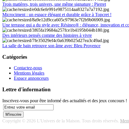
Trois matières, trois univers, une même signature : Pierret
Microciment : un espace élégant et durable grâce à Topcret !
Une terrasse qui a du style avec Résineo® : élégance, innovation et c
Des intérieurs pensés comme des histoires à vivre
La salle de bain retrouve son âme avec Bleu Provence
Catégories
Contactez-nous
Mentions légales
Espace annonceurs
Lettre d'information
Inscrivez-vous pour être informé des actualités et des jeux concours !
Copyright © 2026 L'Univers de la Maison. Tous droits réservés.
Ment