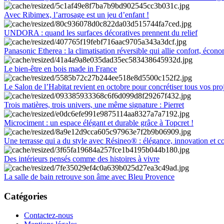
Avec Ribimex, l’arrosage est un jeu d’enfant !
UNDORA : quand les surfaces décoratives prennent du relief
Panasonic Etherea : la climatisation réversible qui allie confort, économ
Le bien-être en bois made in France
Le Salon de l’Habitat revient en octobre pour concrétiser tous vos pro
Trois matières, trois univers, une même signature : Pierret
Microciment : un espace élégant et durable grâce à Topcret !
Une terrasse qui a du style avec Résineo® : élégance, innovation et c
Des intérieurs pensés comme des histoires à vivre
La salle de bain retrouve son âme avec Bleu Provence
Catégories
Contactez-nous