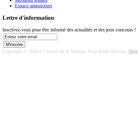
Mentions légales
Espace annonceurs
Lettre d'information
Inscrivez-vous pour être informé des actualités et des jeux concours !
Copyright © 2026 L'Univers de la Maison. Tous droits réservés.
Ment