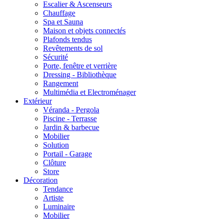
Escalier & Ascenseurs
Chauffage
Spa et Sauna
Maison et objets connectés
Plafonds tendus
Revêtements de sol
Sécurité
Porte, fenêtre et verrière
Dressing - Bibliothèque
Rangement
Multimédia et Electroménager
Extérieur
Véranda - Pergola
Piscine - Terrasse
Jardin & barbecue
Mobilier
Solution
Portail - Garage
Clôture
Store
Décoration
Tendance
Artiste
Luminaire
Mobilier