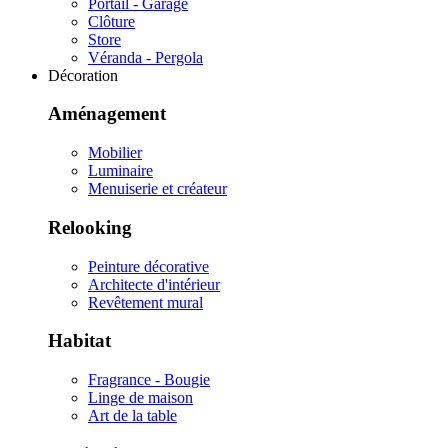
Portail - Garage
Clôture
Store
Véranda - Pergola
Décoration
Aménagement
Mobilier
Luminaire
Menuiserie et créateur
Relooking
Peinture décorative
Architecte d'intérieur
Revêtement mural
Habitat
Fragrance - Bougie
Linge de maison
Art de la table