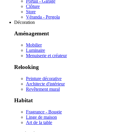
Portail - Garage
Clôture
Store
Véranda - Pergola
Décoration
Aménagement
Mobilier
Luminaire
Menuiserie et créateur
Relooking
Peinture décorative
Architecte d'intérieur
Revêtement mural
Habitat
Fragrance - Bougie
Linge de maison
Art de la table