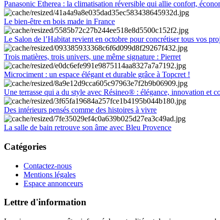
Panasonic Etherea : la climatisation réversible qui allie confort, économ
Le bien-être en bois made in France
Le Salon de l’Habitat revient en octobre pour concrétiser tous vos pro
Trois matières, trois univers, une même signature : Pierret
Microciment : un espace élégant et durable grâce à Topcret !
Une terrasse qui a du style avec Résineo® : élégance, innovation et c
Des intérieurs pensés comme des histoires à vivre
La salle de bain retrouve son âme avec Bleu Provence
Catégories
Contactez-nous
Mentions légales
Espace annonceurs
Lettre d'information