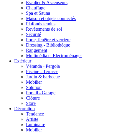
Escalier & Ascenseurs
Chauffage
Spa et Sauna
Maison et objets connectés
Plafonds tendus
Revêtements de sol
Sécurité
Porte, fenêtre et verrière
Dressing - Bibliothèque
Rangement
Multimédia et Electroménager
Extérieur
Véranda - Pergola
Piscine - Terrasse
Jardin & barbecue
Mobilier
Solution
Portail - Garage
Clôture
Store
Décoration
Tendance
Artiste
Luminaire
Mobilier