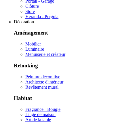
Portail - Garage
Clôture
Store
Véranda - Pergola
Décoration
Aménagement
Mobilier
Luminaire
Menuiserie et créateur
Relooking
Peinture décorative
Architecte d'intérieur
Revêtement mural
Habitat
Fragrance - Bougie
Linge de maison
Art de la table