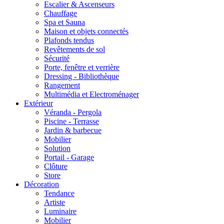
Escalier & Ascenseurs
Chauffage
Spa et Sauna
Maison et objets connectés
Plafonds tendus
Revêtements de sol
Sécurité
Porte, fenêtre et verrière
Dressing - Bibliothèque
Rangement
Multimédia et Electroménager
Extérieur
Véranda - Pergola
Piscine - Terrasse
Jardin & barbecue
Mobilier
Solution
Portail - Garage
Clôture
Store
Décoration
Tendance
Artiste
Luminaire
Mobilier