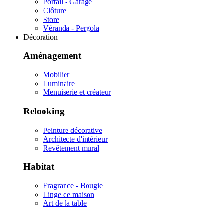
Portail - Garage
Clôture
Store
Véranda - Pergola
Décoration
Aménagement
Mobilier
Luminaire
Menuiserie et créateur
Relooking
Peinture décorative
Architecte d'intérieur
Revêtement mural
Habitat
Fragrance - Bougie
Linge de maison
Art de la table