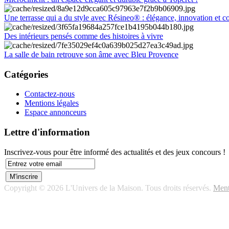
Une terrasse qui a du style avec Résineo® : élégance, innovation et c
Des intérieurs pensés comme des histoires à vivre
La salle de bain retrouve son âme avec Bleu Provence
Catégories
Contactez-nous
Mentions légales
Espace annonceurs
Lettre d'information
Inscrivez-vous pour être informé des actualités et des jeux concours !
Copyright © 2026 L'Univers de la Maison. Tous droits réservés.
Ment