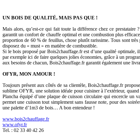
UN BOIS DE QUALITÉ, MAIS PAS QUE !
Mais alors, qu’est-ce qui fait toute la différence chez ce prestataire
garantit un confort de chauffe optimal et une combustion plus efficace
proportion de 60 % de feuillus, chose plutôt rarissime. Tous sont tr
disposez du « must » en matière de combustible.
Si le bois proposé par Bois2chauffage.fr est d’une qualité optimale, i
par exemple ici de faire quelques jolies économies, grâce à un progra
aux besoins de chacun, Bois2chauffage.fr garantit également une livraiso
OFYR, MON AMOUR !
Toujours présent aux côtés de sa clientèle, Bois2chauffage.fr propos
sublime OFYR, une solution idéale pour cuisiner à l’extérieur, quand la
Plancha équipé d’une plaque de cuisson circulaire qui encercle un v
permet une cuisson tout simplement sans fausse note, pour des soirée
une palette d’1m3 de bois… A bon entendeur !
www.bois2chauffage.fr
www.ofyr.fr
Tel. : 02 33 40 42 26