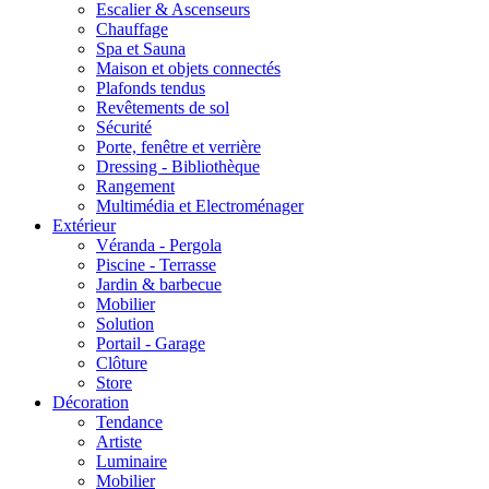
Escalier & Ascenseurs
Chauffage
Spa et Sauna
Maison et objets connectés
Plafonds tendus
Revêtements de sol
Sécurité
Porte, fenêtre et verrière
Dressing - Bibliothèque
Rangement
Multimédia et Electroménager
Extérieur
Véranda - Pergola
Piscine - Terrasse
Jardin & barbecue
Mobilier
Solution
Portail - Garage
Clôture
Store
Décoration
Tendance
Artiste
Luminaire
Mobilier