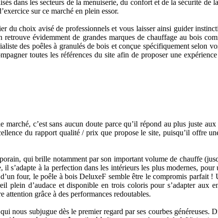
sés dans les secteurs de la menuiserie, du confort et de la sécurité d
d’exercice sur ce marché en plein essor.
r du choix avisé de professionnels et vous laisser ainsi guider instinc
, on retrouve évidemment de grandes marques de chauffage au bois c
iste des poêles à granulés de bois et conçue spécifiquement selon vos 
ompagner toutes les références du site afin de proposer une expérience 
e marché, c’est sans aucun doute parce qu’il répond au plus juste au
lence du rapport qualité / prix que propose le site, puisqu’il offre une
mporain, qui brille notamment par son important volume de chauffe (jusq
il s’adapte à la perfection dans les intérieurs les plus modernes, pour
ion d’un four, le poêle à bois DeluxeF semble être le compromis parfait
eil plein d’audace et disponible en trois coloris pour s’adapter aux e
tre attention grâce à des performances redoutables.
 nous subjugue dès le premier regard par ses courbes généreuses. Disp