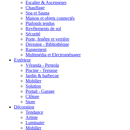
Escalier & Ascenseurs
Chauffage
Spa et Sauna
Maison et objets connectés
Plafonds tendus
Revêtements de sol
Sécurité
Porte, fenêtre et verrière
Dressing - Bibliothèque
Rangement
Multimédia et Electroménager
Extérieur
Véranda - Pergola
Piscine - Terrasse
Jardin & barbecue
Mobilier
Solution
Portail - Garage
Clôture
Store
Décoration
Tendance
Artiste
Luminaire
Mobilier