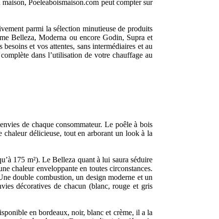
e la maison, Poeleaboismaison.com peut compter sur
tivement parmi la sélection minutieuse de produits
omme Belleza, Moderna ou encore Godin, Supra et
besoins et vos attentes, sans intermédiaires et au
complète dans l’utilisation de votre chauffage au
x envies de chaque consommateur. Le poêle à bois
 chaleur délicieuse, tout en arborant un look à la
u’à 175 m²). Le Belleza quant à lui saura séduire
 une chaleur enveloppante en toutes circonstances.
 ! Une double combustion, un design moderne et un
nvies décoratives de chacun (blanc, rouge et gris
onible en bordeaux, noir, blanc et crème, il a la