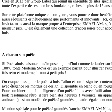
Crée en 2013 par Group Label qui réunit un ensemble de sites spéciali
toute l’expertise de ses membres fondateurs, riches de plus de 15 ans 
Sur cette plateforme unique en son genre, vous pourrez donc bénéficie
aussi séduisants esthétiquement que performants et innovants. Ici
Invicta, mais aussi la marque propre à l’entreprise, EMAFLAM, spécial
meilleur prix. C’est également une collection d’accessoires pour acc
bois.
A chacun son poêle
Si Poeleaboismaison.com s’impose aujourd’hui comme le leader sur l
100% fonte Moderna Stova est un exemple parfait pour illustrer l’excel
fois rétro et moderne, le tout à petit prix !
On craque aussi pour le poêle à bois Taifun et son design très conte
avec élégance les mordus de design. Disponible en blanc ou en rouge, 
Pour combiner toute l’intelligence d’un poêle à bois avec l’utilisat
look résolument rétro, il fera bien des heureux ! Veronica, un appar
anthracite), est un modèle de poêle à granulés qui attire également no
Mention spéciale pour le poêle à granulés étanche EMAFLAM Nala, qui