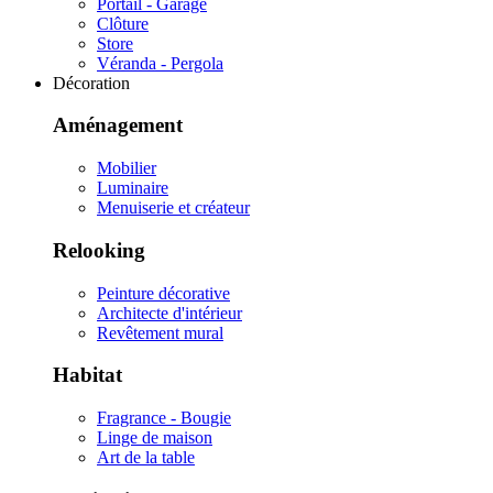
Portail - Garage
Clôture
Store
Véranda - Pergola
Décoration
Aménagement
Mobilier
Luminaire
Menuiserie et créateur
Relooking
Peinture décorative
Architecte d'intérieur
Revêtement mural
Habitat
Fragrance - Bougie
Linge de maison
Art de la table