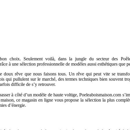
 bon choix. Seulement voilà, dans la jungle du secteur des Poêles
ce à une sélection professionnelle de modèles aussi esthétiques que p
e doux rêve que nous faisons tous. Un rêve qui peut vite se transform
ois qui pullulent sur le marché, des termes techniques bien souvent t
arfois difficile de s’y retrouver.
as passer à côté d’un modèle de haute voltige, Poeleaboismaison.com s’i
 maison, ce magasin en ligne vous propose la sélection la plus complè
mies d’énergie.