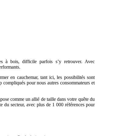
 à bois, difficile parfois s’y retrouver. Avec
erformants.
er en cauchemar, tant ici, les possibilités sont
rop compliqués pour nous autres consommateurs et
mpose comme un allié de taille dans votre quête du
te du secteur, avec plus de 1 000 références pour