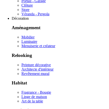
Portail - Garage
Clôture
Store
Véranda - Pergola
Décoration
Aménagement
Mobilier
Luminaire
Menuiserie et créateur
Relooking
Peinture décorative
Architecte d'intérieur
Revêtement mural
Habitat
Fragrance - Bougie
Linge de maison
Art de la table