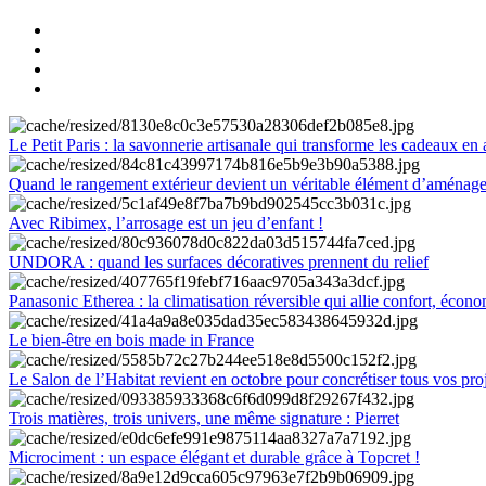
Le Petit Paris : la savonnerie artisanale qui transforme les cadeaux en 
Quand le rangement extérieur devient un véritable élément d’aménag
Avec Ribimex, l’arrosage est un jeu d’enfant !
UNDORA : quand les surfaces décoratives prennent du relief
Panasonic Etherea : la climatisation réversible qui allie confort, économ
Le bien-être en bois made in France
Le Salon de l’Habitat revient en octobre pour concrétiser tous vos pro
Trois matières, trois univers, une même signature : Pierret
Microciment : un espace élégant et durable grâce à Topcret !