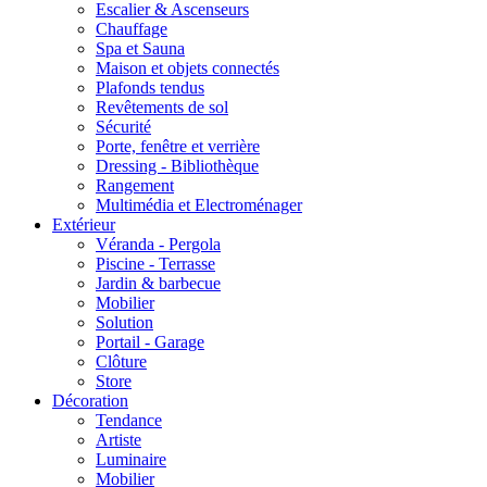
Escalier & Ascenseurs
Chauffage
Spa et Sauna
Maison et objets connectés
Plafonds tendus
Revêtements de sol
Sécurité
Porte, fenêtre et verrière
Dressing - Bibliothèque
Rangement
Multimédia et Electroménager
Extérieur
Véranda - Pergola
Piscine - Terrasse
Jardin & barbecue
Mobilier
Solution
Portail - Garage
Clôture
Store
Décoration
Tendance
Artiste
Luminaire
Mobilier