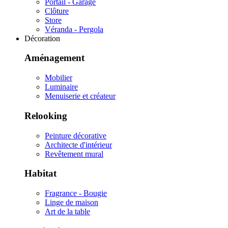
Portail - Garage
Clôture
Store
Véranda - Pergola
Décoration
Aménagement
Mobilier
Luminaire
Menuiserie et créateur
Relooking
Peinture décorative
Architecte d'intérieur
Revêtement mural
Habitat
Fragrance - Bougie
Linge de maison
Art de la table