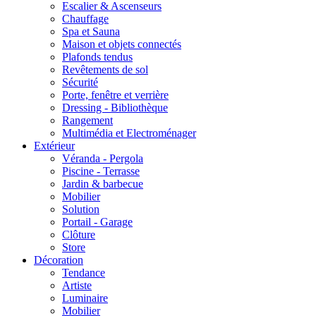
Escalier & Ascenseurs
Chauffage
Spa et Sauna
Maison et objets connectés
Plafonds tendus
Revêtements de sol
Sécurité
Porte, fenêtre et verrière
Dressing - Bibliothèque
Rangement
Multimédia et Electroménager
Extérieur
Véranda - Pergola
Piscine - Terrasse
Jardin & barbecue
Mobilier
Solution
Portail - Garage
Clôture
Store
Décoration
Tendance
Artiste
Luminaire
Mobilier