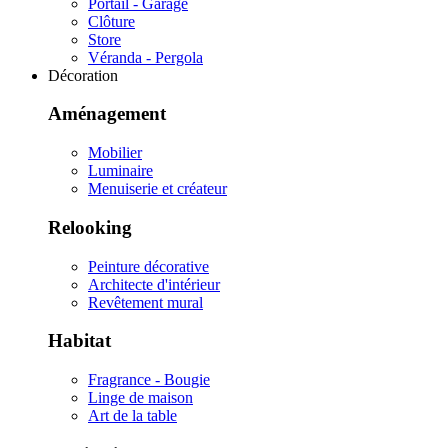
Portail - Garage
Clôture
Store
Véranda - Pergola
Décoration
Aménagement
Mobilier
Luminaire
Menuiserie et créateur
Relooking
Peinture décorative
Architecte d'intérieur
Revêtement mural
Habitat
Fragrance - Bougie
Linge de maison
Art de la table