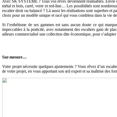
Avec SK SYSTÈME ? Tous vos rêves deviennent réalisables. Envie d’un 
métal et bois, carré, verre et red-line… Les possibilités sont nombre
escalier droit ou balancé ? Là aussi les réalisations sont superbes et 
choix pour un modèle unique et racé qui vous comblera dans la vie de 
Si l’esthétisme de ses gammes est sans aucun doute ce qui marque
impeccables à la praticité, avec notamment des escaliers gain de pla
ailleurs commercialisé une collection dite économique, pour s’adapter a
Sur-mesure…
Votre projet nécessite quelques ajustements ? Vous rêvez d’un esca
de votre projet, en vous apportant son œil expert et sa maîtrise des f