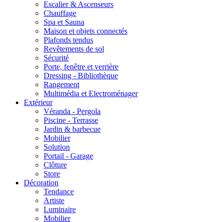
Escalier & Ascenseurs
Chauffage
Spa et Sauna
Maison et objets connectés
Plafonds tendus
Revêtements de sol
Sécurité
Porte, fenêtre et verrière
Dressing - Bibliothèque
Rangement
Multimédia et Electroménager
Extérieur
Véranda - Pergola
Piscine - Terrasse
Jardin & barbecue
Mobilier
Solution
Portail - Garage
Clôture
Store
Décoration
Tendance
Artiste
Luminaire
Mobilier