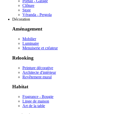
Portail - Garage
Clôture
Store
Véranda - Pergola
Décoration
Aménagement
Mobilier
Luminaire
Menuiserie et créateur
Relooking
Peinture décorative
Architecte d'intérieur
Revêtement mural
Habitat
Fragrance - Bougie
Linge de maison
Art de la table