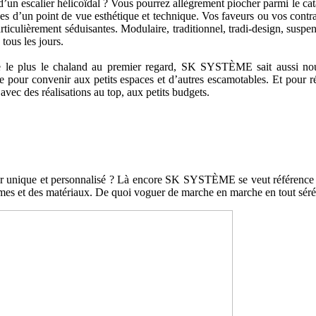
escalier hélicoïdal ? Vous pourrez allègrement piocher parmi le catalo
uses d’un point de vue esthétique et technique. Vos faveurs ou vos con
particulièrement séduisantes. Modulaire, traditionnel, tradi-design, suspe
tous les jours.
 le plus le chaland au premier regard, SK SYSTÈME sait aussi nous
ce pour convenir aux petits espaces et d’autres escamotables. Et pour r
vec des réalisations au top, aux petits budgets.
lier unique et personnalisé ? Là encore SK SYSTÈME se veut référenc
ormes et des matériaux. De quoi voguer de marche en marche en tout séré