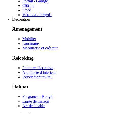
Portail - Garage
Clôture
Store
Véranda - Pergola
Décoration
Aménagement
Mobilier
Luminaire
Menuiserie et créateur
Relooking
Peinture décorative
Architecte d'intérieur
Revêtement mural
Habitat
Fragrance - Bougie
Linge de maison
Art de la table