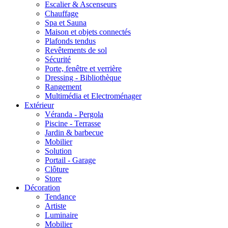
Escalier & Ascenseurs
Chauffage
Spa et Sauna
Maison et objets connectés
Plafonds tendus
Revêtements de sol
Sécurité
Porte, fenêtre et verrière
Dressing - Bibliothèque
Rangement
Multimédia et Electroménager
Extérieur
Véranda - Pergola
Piscine - Terrasse
Jardin & barbecue
Mobilier
Solution
Portail - Garage
Clôture
Store
Décoration
Tendance
Artiste
Luminaire
Mobilier