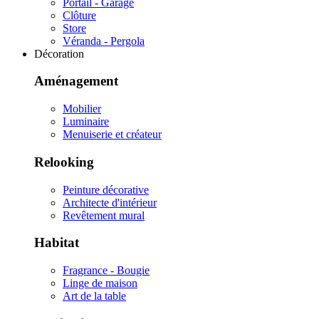
Portail - Garage
Clôture
Store
Véranda - Pergola
Décoration
Aménagement
Mobilier
Luminaire
Menuiserie et créateur
Relooking
Peinture décorative
Architecte d'intérieur
Revêtement mural
Habitat
Fragrance - Bougie
Linge de maison
Art de la table