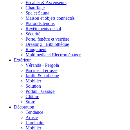
Escalier & Ascenseurs
Chauffage
Spa et Sauna
Maison et objets connectés
Plafonds tendus
Revêtements de sol
Sécurité
Porte, fenêtre et verrière
Dressing - Bibliothèque
Rangement
Multimédia et Electroménager
Extérieur
Véranda - Pergola
Piscine - Terrasse
Jardin & barbecue
Mobilier
Solution
Portail - Garage
Clôture
Store
Décoration
Tendance
Artiste
Luminaire
Mobilier