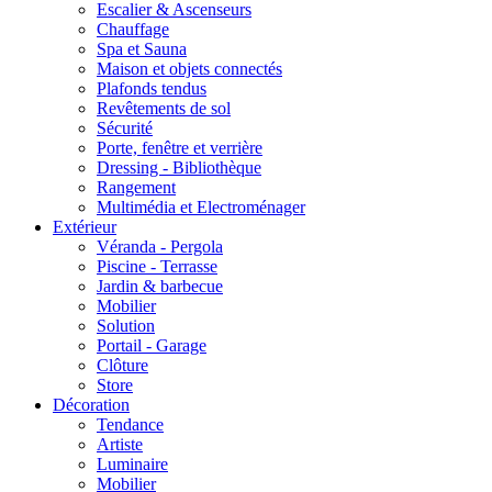
Escalier & Ascenseurs
Chauffage
Spa et Sauna
Maison et objets connectés
Plafonds tendus
Revêtements de sol
Sécurité
Porte, fenêtre et verrière
Dressing - Bibliothèque
Rangement
Multimédia et Electroménager
Extérieur
Véranda - Pergola
Piscine - Terrasse
Jardin & barbecue
Mobilier
Solution
Portail - Garage
Clôture
Store
Décoration
Tendance
Artiste
Luminaire
Mobilier