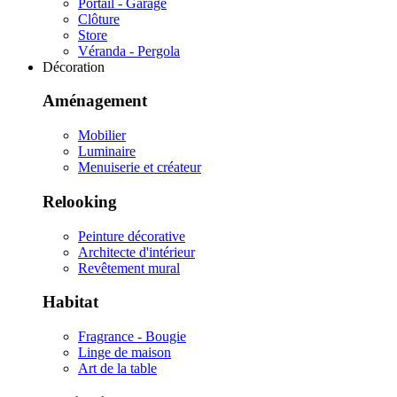
Portail - Garage
Clôture
Store
Véranda - Pergola
Décoration
Aménagement
Mobilier
Luminaire
Menuiserie et créateur
Relooking
Peinture décorative
Architecte d'intérieur
Revêtement mural
Habitat
Fragrance - Bougie
Linge de maison
Art de la table