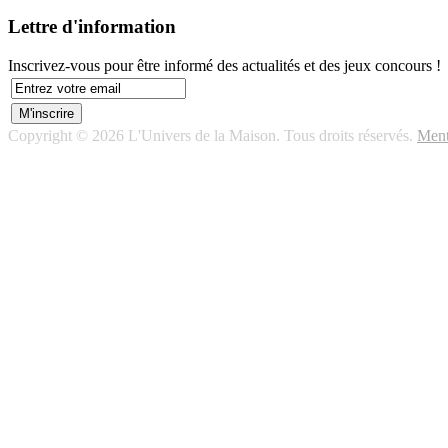
Lettre d'information
Inscrivez-vous pour être informé des actualités et des jeux concours !
Copyright © 2026 L'Univers de la Maison. Tous droits réservés.
Ment