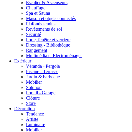
Escalier & Ascenseurs
Chauffage
Spa et Sauna
Maison et objets connectés
Plafonds tendus
Revêtements de sol
Sécurité
Porte, fenêtre et verrière
Dressing - Bibliothèque
Rangement
Multimédia et Electroménager
Extérieur
Véranda - Pergola
Piscine - Terrasse
Jardin & barbecue
Mobilier
Solution
Portail - Garage
Clôture
Store
Décoration
Tendance
Artiste
Luminaire
Mobilier