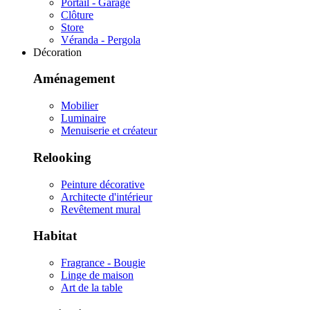
Portail - Garage
Clôture
Store
Véranda - Pergola
Décoration
Aménagement
Mobilier
Luminaire
Menuiserie et créateur
Relooking
Peinture décorative
Architecte d'intérieur
Revêtement mural
Habitat
Fragrance - Bougie
Linge de maison
Art de la table