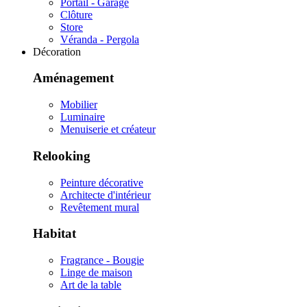
Portail - Garage
Clôture
Store
Véranda - Pergola
Décoration
Aménagement
Mobilier
Luminaire
Menuiserie et créateur
Relooking
Peinture décorative
Architecte d'intérieur
Revêtement mural
Habitat
Fragrance - Bougie
Linge de maison
Art de la table