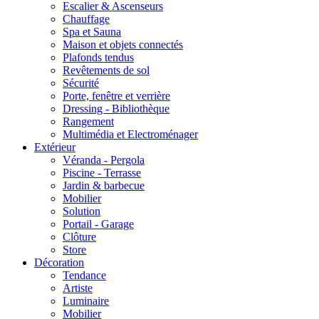
Escalier & Ascenseurs
Chauffage
Spa et Sauna
Maison et objets connectés
Plafonds tendus
Revêtements de sol
Sécurité
Porte, fenêtre et verrière
Dressing - Bibliothèque
Rangement
Multimédia et Electroménager
Extérieur
Véranda - Pergola
Piscine - Terrasse
Jardin & barbecue
Mobilier
Solution
Portail - Garage
Clôture
Store
Décoration
Tendance
Artiste
Luminaire
Mobilier