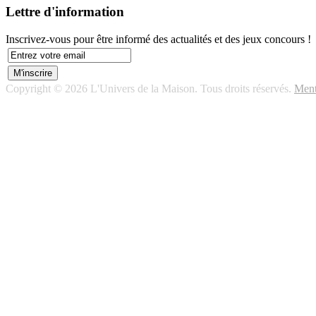
Lettre d'information
Inscrivez-vous pour être informé des actualités et des jeux concours !
Copyright © 2026 L'Univers de la Maison. Tous droits réservés.
Ment