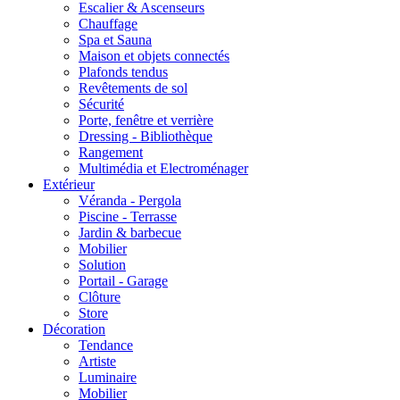
Escalier & Ascenseurs
Chauffage
Spa et Sauna
Maison et objets connectés
Plafonds tendus
Revêtements de sol
Sécurité
Porte, fenêtre et verrière
Dressing - Bibliothèque
Rangement
Multimédia et Electroménager
Extérieur
Véranda - Pergola
Piscine - Terrasse
Jardin & barbecue
Mobilier
Solution
Portail - Garage
Clôture
Store
Décoration
Tendance
Artiste
Luminaire
Mobilier