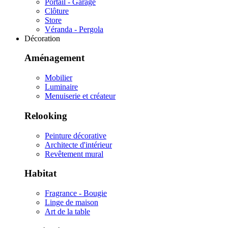
Portail - Garage
Clôture
Store
Véranda - Pergola
Décoration
Aménagement
Mobilier
Luminaire
Menuiserie et créateur
Relooking
Peinture décorative
Architecte d'intérieur
Revêtement mural
Habitat
Fragrance - Bougie
Linge de maison
Art de la table