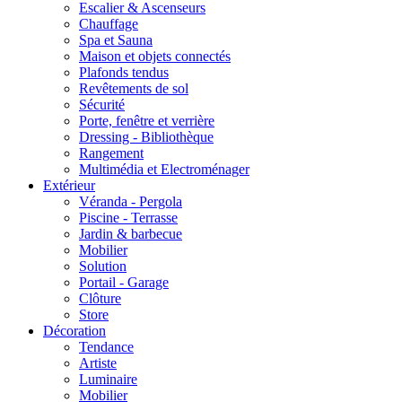
Escalier & Ascenseurs
Chauffage
Spa et Sauna
Maison et objets connectés
Plafonds tendus
Revêtements de sol
Sécurité
Porte, fenêtre et verrière
Dressing - Bibliothèque
Rangement
Multimédia et Electroménager
Extérieur
Véranda - Pergola
Piscine - Terrasse
Jardin & barbecue
Mobilier
Solution
Portail - Garage
Clôture
Store
Décoration
Tendance
Artiste
Luminaire
Mobilier