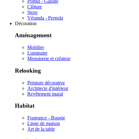
Portail - Garage
Clôture
Store
Véranda - Pergola
Décoration
Aménagement
Mobilier
Luminaire
Menuiserie et créateur
Relooking
Peinture décorative
Architecte d'intérieur
Revêtement mural
Habitat
Fragrance - Bougie
Linge de maison
Art de la table