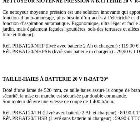
NETTOYEUR MOYENNE PRESSION À BATTERIE 20 V R-
Ce nettoyeur moyenne pression est une solution innovante qui apporte 
fonction d’auto-amorçage, plus besoin d’un accès à l’électricité et d
fonction d’aspiration automatique. Ergonomique, ultra léger et facil
jardin, mais également façades, gouttières, sols des terrasses et allé
filtre et flotteur).
Réf. PRBAT20/NHP (livré avec batterie 2 Ah et chargeur) : 119,90 
Réf. PRBAT20/NHPSB (livré sans batterie ni chargeur) : 79,90 € T
TAILLE-HAIES À BATTERIE 20 V R-BAT’20*
Doté d’une lame de 520 mm, ce taille-haies assure la coupe de branch
sécurité, la mise en marche est sécurisée par double commande.
Son moteur délivre une vitesse de coupe de 1 400 tr/min.
Réf. PRBAT20/TH (Livré avec batterie 2 Ah et chargeur) : 89.90 € 
Réf. PRBAT20/THSB (Livré sans batterie ni chargeur) : 59.90 € TT