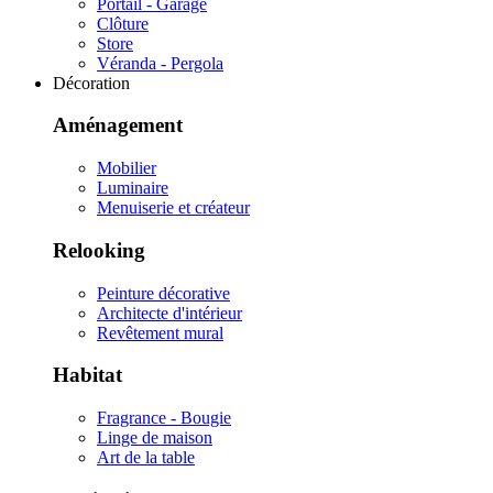
Portail - Garage
Clôture
Store
Véranda - Pergola
Décoration
Aménagement
Mobilier
Luminaire
Menuiserie et créateur
Relooking
Peinture décorative
Architecte d'intérieur
Revêtement mural
Habitat
Fragrance - Bougie
Linge de maison
Art de la table