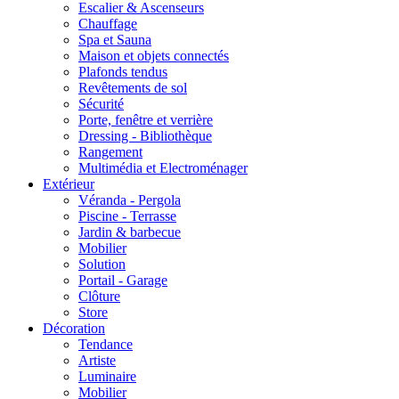
Escalier & Ascenseurs
Chauffage
Spa et Sauna
Maison et objets connectés
Plafonds tendus
Revêtements de sol
Sécurité
Porte, fenêtre et verrière
Dressing - Bibliothèque
Rangement
Multimédia et Electroménager
Extérieur
Véranda - Pergola
Piscine - Terrasse
Jardin & barbecue
Mobilier
Solution
Portail - Garage
Clôture
Store
Décoration
Tendance
Artiste
Luminaire
Mobilier