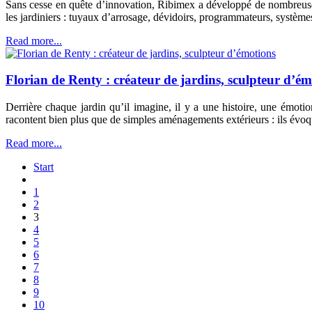
Sans cesse en quête d’innovation, Ribimex a développé de nombreuse
les jardiniers : tuyaux d’arrosage, dévidoirs, programmateurs, systèmes
Read more...
Florian de Renty : créateur de jardins, sculpteur d’é
Derrière chaque jardin qu’il imagine, il y a une histoire, une émot
racontent bien plus que de simples aménagements extérieurs : ils évoqu
Read more...
Start
1
2
3
4
5
6
7
8
9
10