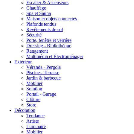
Escalier & Ascenseurs
Chauffage
Spa et Sauna
Maison et objets connectés
Plafonds tendus
Revêtements de sol
Sécurité
Porte, fenêtre et verrière
Dressing - Bibliothèque
Rangement
Multimédia et Electroménager
Extérieur
Véranda - Pergola
Piscine - Terrasse
Jardin & barbecue
Mobilier
Solution
Portail - Garage
Clôture
Store
Décoration
Tendance
Artiste
Luminaire
Mobilier