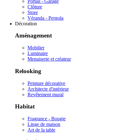
Portail - Garage
Clôture
Store
Véranda - Pergola
Décoration
Aménagement
Mobilier
Luminaire
Menuiserie et créateur
Relooking
Peinture décorative
Architecte d'intérieur
Revêtement mural
Habitat
Fragrance - Bougie
Linge de maison
Art de la table