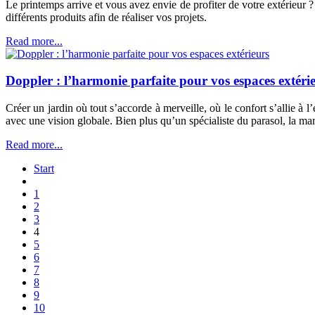
Le printemps arrive et vous avez envie de profiter de votre extérieu
différents produits afin de réaliser vos projets.
Read more...
Doppler : l’harmonie parfaite pour vos espaces extéri
Créer un jardin où tout s’accorde à merveille, où le confort s’allie à 
avec une vision globale. Bien plus qu’un spécialiste du parasol, la m
Read more...
Start
1
2
3
4
5
6
7
8
9
10