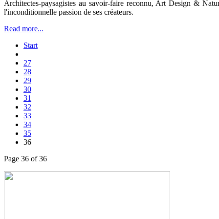
Architectes-paysagistes au savoir-faire reconnu, Art Design & Natu
l'inconditionnelle passion de ses créateurs.
Read more...
Start
27
28
29
30
31
32
33
34
35
36
Page 36 of 36