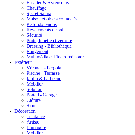
Escalier & Ascenseurs
Chauffage
Spa et Sauna
Maison et objets connectés
Plafonds tendus
Revêtements de sol
Sécurité
Porte, fenêtre et verrière
Dressing - Bibliothèque
Rangement
Multimédia et Electroménager
Extérieur
Véranda - Pergola
Piscine - Terrasse
Jardin & barbecue
Mobilier
Solution
Portail - Garage
Clôture
Store
Décoration
Tendance
Artiste
Luminaire
Mobilier