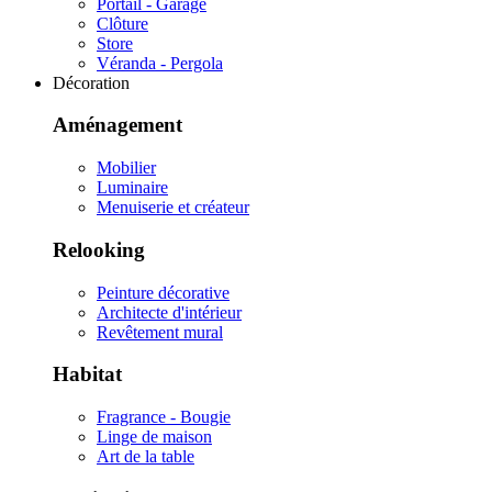
Portail - Garage
Clôture
Store
Véranda - Pergola
Décoration
Aménagement
Mobilier
Luminaire
Menuiserie et créateur
Relooking
Peinture décorative
Architecte d'intérieur
Revêtement mural
Habitat
Fragrance - Bougie
Linge de maison
Art de la table