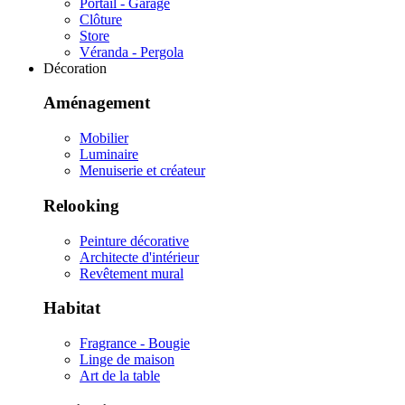
Portail - Garage
Clôture
Store
Véranda - Pergola
Décoration
Aménagement
Mobilier
Luminaire
Menuiserie et créateur
Relooking
Peinture décorative
Architecte d'intérieur
Revêtement mural
Habitat
Fragrance - Bougie
Linge de maison
Art de la table