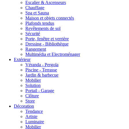
Escalier & Ascenseurs
Chauffage
Spa et Sauna
Maison et objets connectés
Plafonds tendus
Revêtements de sol
Sécurité
Porte, fenêtre et verrière
Dressing - Bibliothèque
Rangement
Multimédia et Electroménager
Extérieur
Véranda - Pergola
Piscine - Terrasse
Jardin & barbecue
Mobilier
Solution
Portail - Garage
Clôture
Store
Décoration
Tendance
Artiste
Luminaire
Mobilier