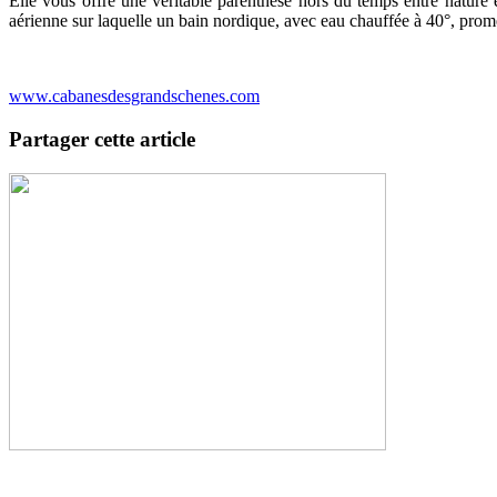
Elle vous offre une véritable parenthèse hors du temps entre nature et
aérienne sur laquelle un bain nordique, avec eau chauffée à 40°, pro
www.cabanesdesgrandschenes.com
Partager cette article