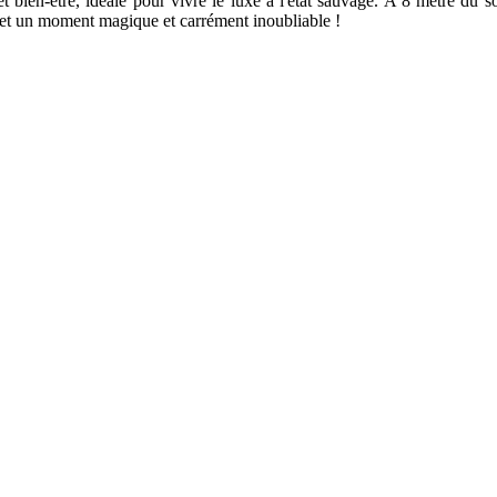
 bien-être, idéale pour vivre le luxe à l'état sauvage. A 8 mètre du so
met un moment magique et carrément inoubliable !