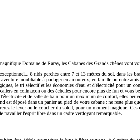
u magnifique Domaine de Raray, les Cabanes des Grands chênes vont vou
xceptionnel... 8 nids perchés entre 7 et 13 mètres du sol, dans les b
e aventure inoubliable à partager en amoureux, en famille ou entre amis.
ques, le tri sélectif et les économies d'eau et d'électricité pour un co
aliers en colimaçon ou des échelles pour encore plus de fun et vous bén
'électricité et de salle de bain pour un maximum de confort, elles peuv
and est déposé dans un panier au pied de votre cabane : ne reste plus que l
irerez le lever ou le coucher du soleil, pour un moment magique. Ces 
 travailler l'esprit libre dans un cadre verdoyant remarquable.