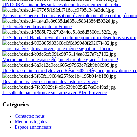
UNDORA : quand les surfaces décoratives prennent du relief
Panasonic Etherea : la climatisation réversible qui allie confort, économ
Le bien-être en bois made in France
Le Salon de l’Habitat revient en octobre pour concrétiser tous vos pro
Trois matières, trois univers, une même signature : Pierret
Microciment : un espace élégant et durable grâce à Topcret !
Une terrasse qui a du style avec Résineo® : élégance, innovation et c
Des intérieurs pensés comme des histoires à vivre
La salle de bain retrouve son âme avec Bleu Provence
Catégories
Contactez-nous
Mentions légales
Espace annonceurs