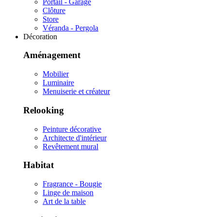
Portail - Garage
Clôture
Store
Véranda - Pergola
Décoration
Aménagement
Mobilier
Luminaire
Menuiserie et créateur
Relooking
Peinture décorative
Architecte d'intérieur
Revêtement mural
Habitat
Fragrance - Bougie
Linge de maison
Art de la table