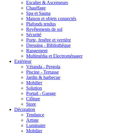
Escalier & Ascenseurs
Chauffage
Spa et Sauna
Maison et objets connectés
Plafonds tendus
Revêtements de sol
Sécurité
Porte, fenêtre et verrière
Dressing - Bibliothèque
Rangement
Multimédia et Electroménager
Extérieur
Véranda - Pergola
Piscine - Terrasse
Jardin & barbecue
Mobilier
Solution
Portail - Garage
Clôture
Store
Décoration
Tendance
Artiste
Luminaire
Mobilier