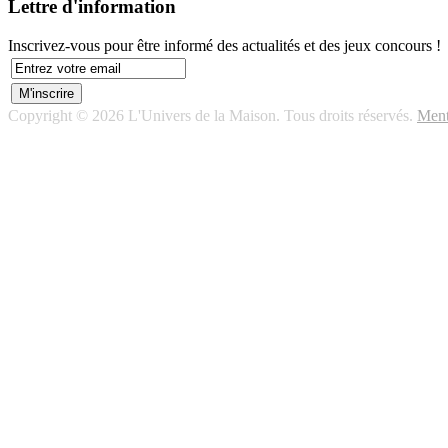
Lettre d'information
Inscrivez-vous pour être informé des actualités et des jeux concours !
Copyright © 2026 L'Univers de la Maison. Tous droits réservés.
Ment