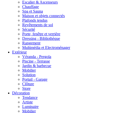
Escalier & Ascenseurs
Chauffage
Spa et Sauna
Maison et objets connectés
Plafonds tendus
Revêtements de sol
Sécurité
Porte, fenêtre et verrière
Dressing - Bibliothèque
Rangement
Multimédia et Electroménager
Extérieur
Véranda - Pergola
Piscine - Terrasse
Jardin & barbecue
Mobilier
Solution
Portail - Garage
Clôture
Store
Décoration
Tendance
Artiste
Luminaire
Mobilier