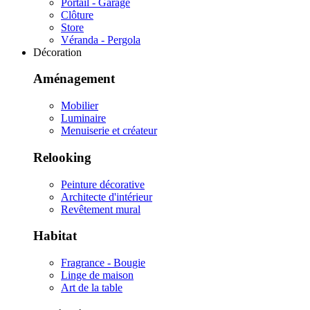
Portail - Garage
Clôture
Store
Véranda - Pergola
Décoration
Aménagement
Mobilier
Luminaire
Menuiserie et créateur
Relooking
Peinture décorative
Architecte d'intérieur
Revêtement mural
Habitat
Fragrance - Bougie
Linge de maison
Art de la table