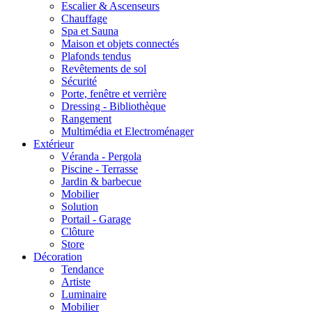
Escalier & Ascenseurs
Chauffage
Spa et Sauna
Maison et objets connectés
Plafonds tendus
Revêtements de sol
Sécurité
Porte, fenêtre et verrière
Dressing - Bibliothèque
Rangement
Multimédia et Electroménager
Extérieur
Véranda - Pergola
Piscine - Terrasse
Jardin & barbecue
Mobilier
Solution
Portail - Garage
Clôture
Store
Décoration
Tendance
Artiste
Luminaire
Mobilier