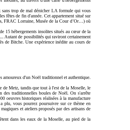
es inédites, au travers d'une carte d'hébergements
iez sans trop de mal dénicher LA formule qui vous
es fêtes de fin d'année. Cet appartement situé sur
taires, FRAC Lorraine, Musée de la Cour d’Or…) où
e 15 hébergements insolites situés au cœur de la
.. Autant de possibilités qui raviront certainement
rès de Bitche. Une expérience inédite au cours de
es amoureux d'un Noël traditionnel et authentique.
 de Metz, tandis que tout à l'est de la Moselle, le
n des traditionnelles boules de Noël. On s'arrête
0 oeuvres historiques réalisées à la manufacture
ous a plu, vous pourrez poursuivre sur ce thème en
 magiques et ateliers proposés par des artisans de
ètent dans les eaux de la Moselle, au pied de la