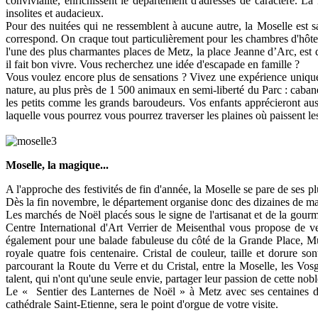
convivialité, enrichissent le département d'adresses de caractère. La
insolites et audacieux.
Pour des nuitées qui ne ressemblent à aucune autre, la Moselle est 
correspond. On craque tout particulièrement pour les chambres d'hôtes
l'une des plus charmantes places de Metz, la place Jeanne d’Arc, est
il fait bon vivre. Vous recherchez une idée d'escapade en famille ?
Vous voulez encore plus de sensations ? Vivez une expérience unique
nature, au plus près de 1 500 animaux en semi-liberté du Parc : cabane
les petits comme les grands baroudeurs. Vos enfants apprécieront au
laquelle vous pourrez vous pourrez traverser les plaines où paissent l
Moselle, la magique...
A l'approche des festivités de fin d'année, la Moselle se pare de ses 
Dès la fin novembre, le département organise donc des dizaines de mani
Les marchés de Noël placés sous le signe de l'artisanat et de la gourma
Centre International d'Art Verrier de Meisenthal vous propose de ven
également pour une balade fabuleuse du côté de la Grande Place, Mus
royale quatre fois centenaire. Cristal de couleur, taille et dorure s
parcourant la Route du Verre et du Cristal, entre la Moselle, les Vosg
talent, qui n'ont qu'une seule envie, partager leur passion de cette nobl
Le « Sentier des Lanternes de Noël » à Metz avec ses centaines de p
cathédrale Saint-Etienne, sera le point d'orgue de votre visite.