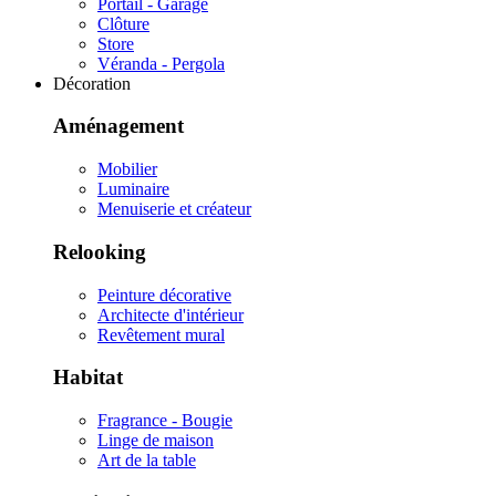
Portail - Garage
Clôture
Store
Véranda - Pergola
Décoration
Aménagement
Mobilier
Luminaire
Menuiserie et créateur
Relooking
Peinture décorative
Architecte d'intérieur
Revêtement mural
Habitat
Fragrance - Bougie
Linge de maison
Art de la table