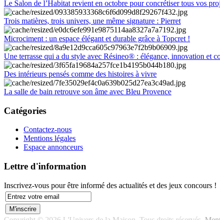
Le Salon de l’Habitat revient en octobre pour concrétiser tous vos pro
Trois matières, trois univers, une même signature : Pierret
Microciment : un espace élégant et durable grâce à Topcret !
Une terrasse qui a du style avec Résineo® : élégance, innovation et c
Des intérieurs pensés comme des histoires à vivre
La salle de bain retrouve son âme avec Bleu Provence
Catégories
Contactez-nous
Mentions légales
Espace annonceurs
Lettre d'information
Inscrivez-vous pour être informé des actualités et des jeux concours !
Copyright © 2026 L'Univers de la Maison. Tous droits réservés.
Ment