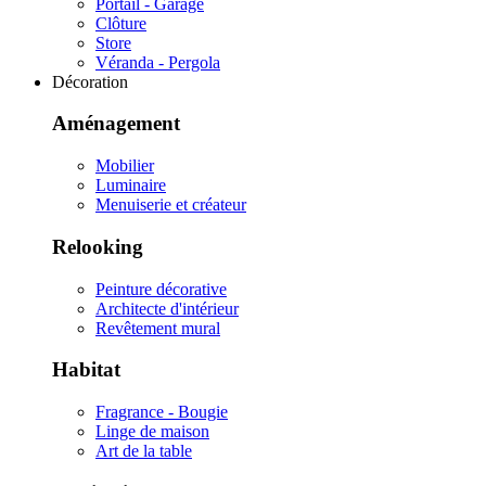
Portail - Garage
Clôture
Store
Véranda - Pergola
Décoration
Aménagement
Mobilier
Luminaire
Menuiserie et créateur
Relooking
Peinture décorative
Architecte d'intérieur
Revêtement mural
Habitat
Fragrance - Bougie
Linge de maison
Art de la table