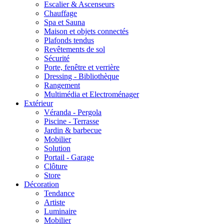
Escalier & Ascenseurs
Chauffage
Spa et Sauna
Maison et objets connectés
Plafonds tendus
Revêtements de sol
Sécurité
Porte, fenêtre et verrière
Dressing - Bibliothèque
Rangement
Multimédia et Electroménager
Extérieur
Véranda - Pergola
Piscine - Terrasse
Jardin & barbecue
Mobilier
Solution
Portail - Garage
Clôture
Store
Décoration
Tendance
Artiste
Luminaire
Mobilier