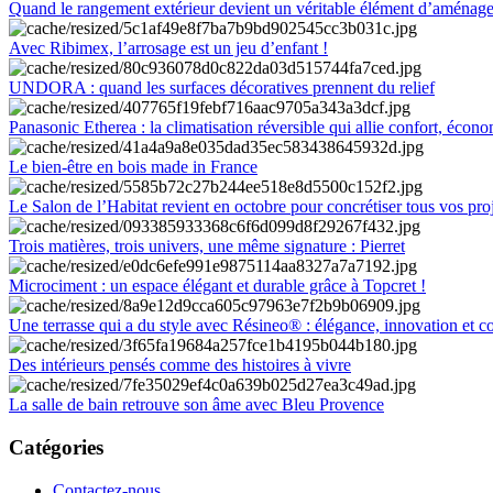
Quand le rangement extérieur devient un véritable élément d’aménag
Avec Ribimex, l’arrosage est un jeu d’enfant !
UNDORA : quand les surfaces décoratives prennent du relief
Panasonic Etherea : la climatisation réversible qui allie confort, économ
Le bien-être en bois made in France
Le Salon de l’Habitat revient en octobre pour concrétiser tous vos pro
Trois matières, trois univers, une même signature : Pierret
Microciment : un espace élégant et durable grâce à Topcret !
Une terrasse qui a du style avec Résineo® : élégance, innovation et c
Des intérieurs pensés comme des histoires à vivre
La salle de bain retrouve son âme avec Bleu Provence
Catégories
Contactez-nous