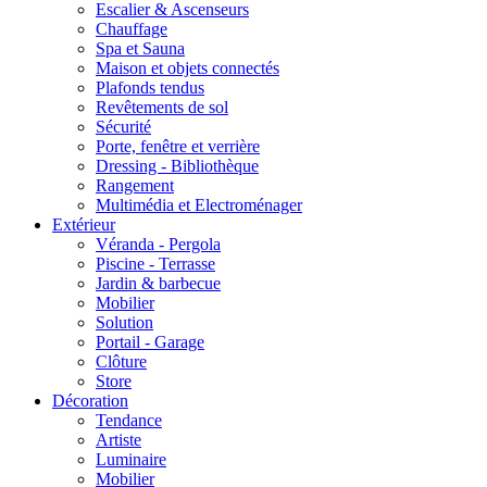
Escalier & Ascenseurs
Chauffage
Spa et Sauna
Maison et objets connectés
Plafonds tendus
Revêtements de sol
Sécurité
Porte, fenêtre et verrière
Dressing - Bibliothèque
Rangement
Multimédia et Electroménager
Extérieur
Véranda - Pergola
Piscine - Terrasse
Jardin & barbecue
Mobilier
Solution
Portail - Garage
Clôture
Store
Décoration
Tendance
Artiste
Luminaire
Mobilier