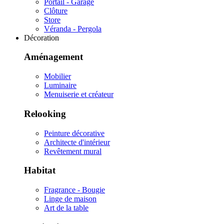
Portail - Garage
Clôture
Store
Véranda - Pergola
Décoration
Aménagement
Mobilier
Luminaire
Menuiserie et créateur
Relooking
Peinture décorative
Architecte d'intérieur
Revêtement mural
Habitat
Fragrance - Bougie
Linge de maison
Art de la table