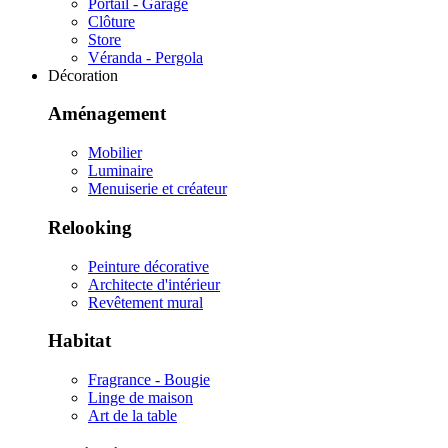
Portail - Garage
Clôture
Store
Véranda - Pergola
Décoration
Aménagement
Mobilier
Luminaire
Menuiserie et créateur
Relooking
Peinture décorative
Architecte d'intérieur
Revêtement mural
Habitat
Fragrance - Bougie
Linge de maison
Art de la table