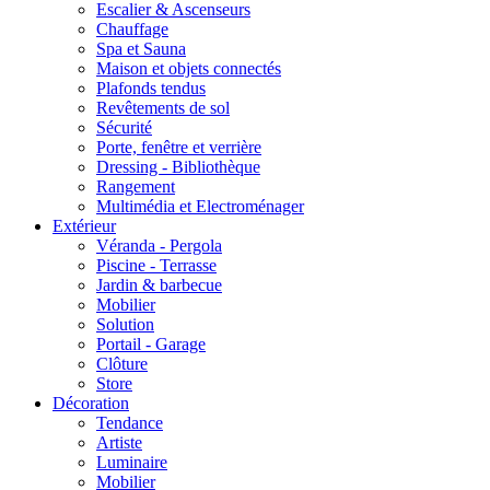
Escalier & Ascenseurs
Chauffage
Spa et Sauna
Maison et objets connectés
Plafonds tendus
Revêtements de sol
Sécurité
Porte, fenêtre et verrière
Dressing - Bibliothèque
Rangement
Multimédia et Electroménager
Extérieur
Véranda - Pergola
Piscine - Terrasse
Jardin & barbecue
Mobilier
Solution
Portail - Garage
Clôture
Store
Décoration
Tendance
Artiste
Luminaire
Mobilier