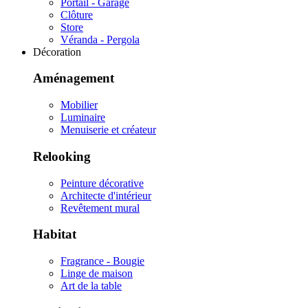
Portail - Garage
Clôture
Store
Véranda - Pergola
Décoration
Aménagement
Mobilier
Luminaire
Menuiserie et créateur
Relooking
Peinture décorative
Architecte d'intérieur
Revêtement mural
Habitat
Fragrance - Bougie
Linge de maison
Art de la table