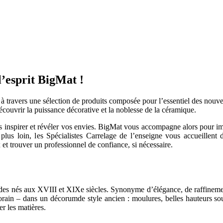
esprit BigMat !
travers une sélection de produits composée pour l’essentiel des nouvea
écouvrir la puissance décorative et la noblesse de la céramique.
us inspirer et révéler vos envies. BigMat vous accompagne alors pour im
 plus loin, les Spécialistes Carrelage de l’enseigne vous accueillent
et trouver un professionnel de confiance, si nécessaire.
odes nés aux XVIII et XIXe siècles. Synonyme d’élégance, de raffinement
ain – dans un décorumde style ancien : moulures, belles hauteurs sous 
r les matières.