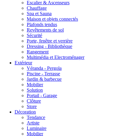
Escalier & Ascenseurs
Chauffage
Spa et Sauna
Maison et objets connectés
Plafonds tendus
Revêtements de sol
Sécurité
Porte, fenêtre et verrière
Dressing - Bibliothèque
Rangement
Multimédia et Electroménager
Extérieur
Véranda - Pergola
Piscine - Terrasse
Jardin & barbecue
Mobilier
Solution
Portail - Garage
Clôture
Store
Décoration
Tendance
Artiste
Luminaire
Mobilier