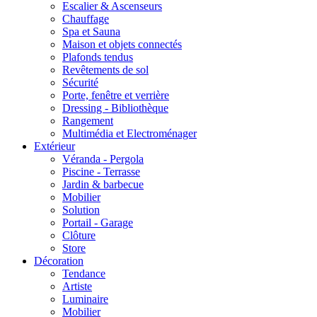
Escalier & Ascenseurs
Chauffage
Spa et Sauna
Maison et objets connectés
Plafonds tendus
Revêtements de sol
Sécurité
Porte, fenêtre et verrière
Dressing - Bibliothèque
Rangement
Multimédia et Electroménager
Extérieur
Véranda - Pergola
Piscine - Terrasse
Jardin & barbecue
Mobilier
Solution
Portail - Garage
Clôture
Store
Décoration
Tendance
Artiste
Luminaire
Mobilier