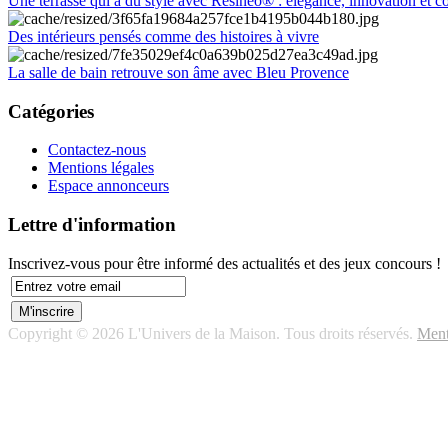
Une terrasse qui a du style avec Résineo® : élégance, innovation et c
Des intérieurs pensés comme des histoires à vivre
La salle de bain retrouve son âme avec Bleu Provence
Catégories
Contactez-nous
Mentions légales
Espace annonceurs
Lettre d'information
Inscrivez-vous pour être informé des actualités et des jeux concours !
Copyright © 2026 L'Univers de la Maison. Tous droits réservés.
Ment