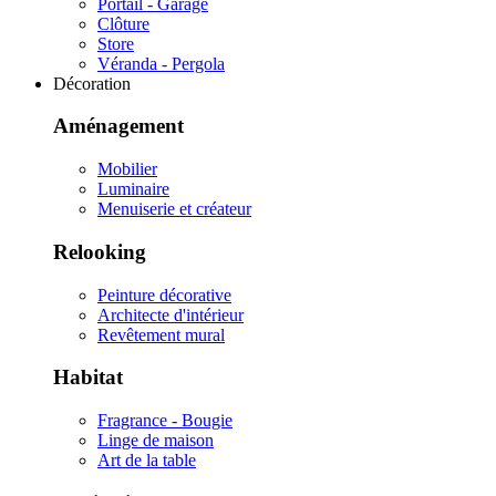
Portail - Garage
Clôture
Store
Véranda - Pergola
Décoration
Aménagement
Mobilier
Luminaire
Menuiserie et créateur
Relooking
Peinture décorative
Architecte d'intérieur
Revêtement mural
Habitat
Fragrance - Bougie
Linge de maison
Art de la table