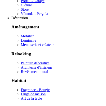
Portail - Garage
Clôture
Store
Véranda - Pergola
Décoration
Aménagement
Mobilier
Luminaire
Menuiserie et créateur
Relooking
Peinture décorative
Architecte d'intérieur
Revêtement mural
Habitat
Fragrance - Bougie
Linge de maison
Art de la table