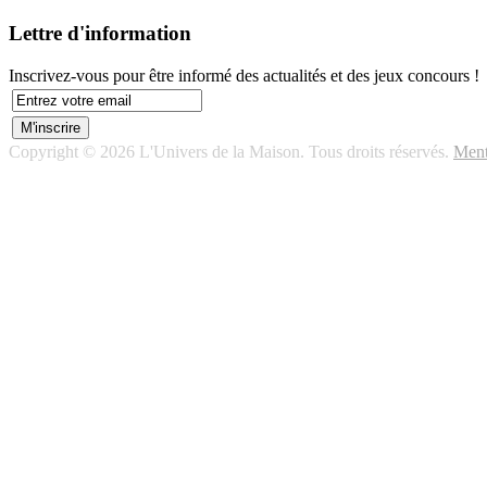
Lettre d'information
Inscrivez-vous pour être informé des actualités et des jeux concours !
Copyright © 2026 L'Univers de la Maison. Tous droits réservés.
Ment