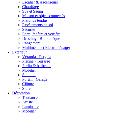
Escalier & Ascenseurs
Chauffage
Spa et Sauna
Maison et objets connectés
Plafonds tendus
Revêtements de sol
Sécurité
Porte, fenêtre et verrière
Dressing - Bibliothèque
Rangement
Multimédia et Electroménager
Extérieur
Véranda - Pergola
Piscine - Terrasse
Jardin & barbecue
Mobilier
Solution
Portail - Garage
Clôture
Store
Décoration
Tendance
Artiste
Luminaire
Mobilier