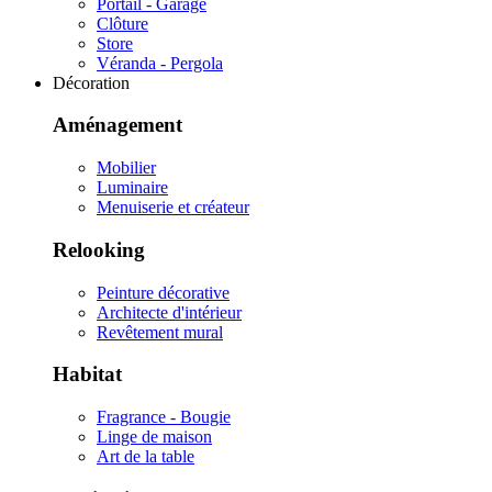
Portail - Garage
Clôture
Store
Véranda - Pergola
Décoration
Aménagement
Mobilier
Luminaire
Menuiserie et créateur
Relooking
Peinture décorative
Architecte d'intérieur
Revêtement mural
Habitat
Fragrance - Bougie
Linge de maison
Art de la table