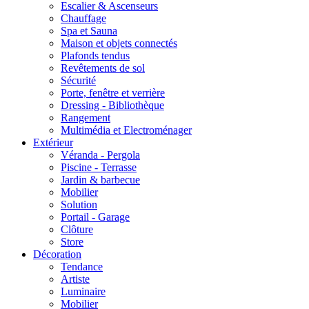
Escalier & Ascenseurs
Chauffage
Spa et Sauna
Maison et objets connectés
Plafonds tendus
Revêtements de sol
Sécurité
Porte, fenêtre et verrière
Dressing - Bibliothèque
Rangement
Multimédia et Electroménager
Extérieur
Véranda - Pergola
Piscine - Terrasse
Jardin & barbecue
Mobilier
Solution
Portail - Garage
Clôture
Store
Décoration
Tendance
Artiste
Luminaire
Mobilier