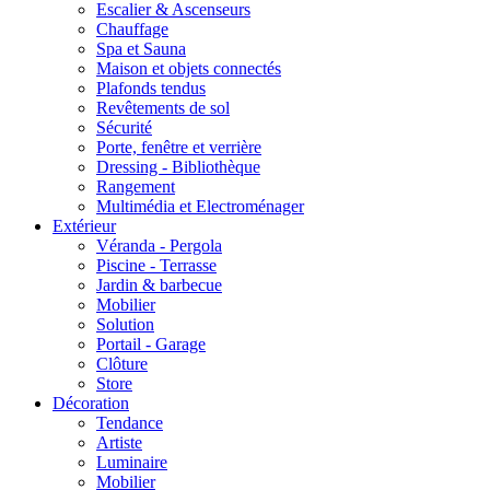
Escalier & Ascenseurs
Chauffage
Spa et Sauna
Maison et objets connectés
Plafonds tendus
Revêtements de sol
Sécurité
Porte, fenêtre et verrière
Dressing - Bibliothèque
Rangement
Multimédia et Electroménager
Extérieur
Véranda - Pergola
Piscine - Terrasse
Jardin & barbecue
Mobilier
Solution
Portail - Garage
Clôture
Store
Décoration
Tendance
Artiste
Luminaire
Mobilier