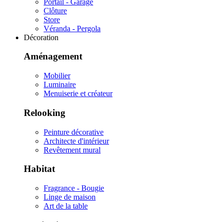
Portail - Garage
Clôture
Store
Véranda - Pergola
Décoration
Aménagement
Mobilier
Luminaire
Menuiserie et créateur
Relooking
Peinture décorative
Architecte d'intérieur
Revêtement mural
Habitat
Fragrance - Bougie
Linge de maison
Art de la table