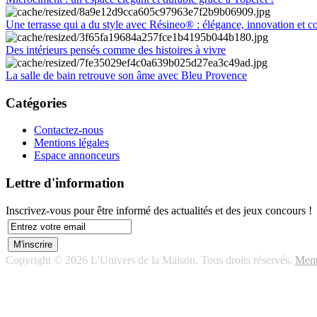
Une terrasse qui a du style avec Résineo® : élégance, innovation et c
Des intérieurs pensés comme des histoires à vivre
La salle de bain retrouve son âme avec Bleu Provence
Catégories
Contactez-nous
Mentions légales
Espace annonceurs
Lettre d'information
Inscrivez-vous pour être informé des actualités et des jeux concours !
Copyright © 2026 L'Univers de la Maison. Tous droits réservés.
Ment