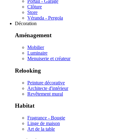
Portail - Garage
Clôture
Store
Véranda - Pergola
Décoration
Aménagement
Mobilier
Luminaire
Menuiserie et créateur
Relooking
Peinture décorative
Architecte d'intérieur
Revêtement mural
Habitat
Fragrance - Bougie
Linge de maison
Art de la table