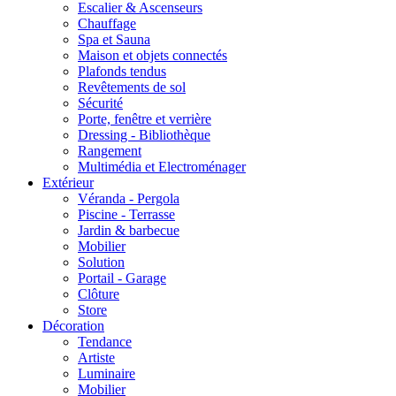
Escalier & Ascenseurs
Chauffage
Spa et Sauna
Maison et objets connectés
Plafonds tendus
Revêtements de sol
Sécurité
Porte, fenêtre et verrière
Dressing - Bibliothèque
Rangement
Multimédia et Electroménager
Extérieur
Véranda - Pergola
Piscine - Terrasse
Jardin & barbecue
Mobilier
Solution
Portail - Garage
Clôture
Store
Décoration
Tendance
Artiste
Luminaire
Mobilier