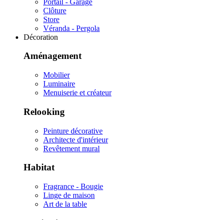
Portail - Garage
Clôture
Store
Véranda - Pergola
Décoration
Aménagement
Mobilier
Luminaire
Menuiserie et créateur
Relooking
Peinture décorative
Architecte d'intérieur
Revêtement mural
Habitat
Fragrance - Bougie
Linge de maison
Art de la table