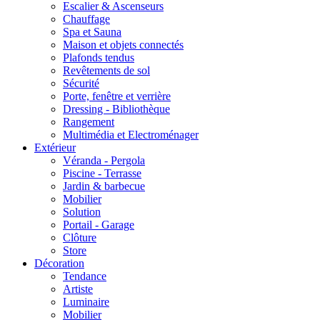
Escalier & Ascenseurs
Chauffage
Spa et Sauna
Maison et objets connectés
Plafonds tendus
Revêtements de sol
Sécurité
Porte, fenêtre et verrière
Dressing - Bibliothèque
Rangement
Multimédia et Electroménager
Extérieur
Véranda - Pergola
Piscine - Terrasse
Jardin & barbecue
Mobilier
Solution
Portail - Garage
Clôture
Store
Décoration
Tendance
Artiste
Luminaire
Mobilier