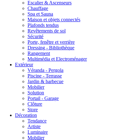
Escalier & Ascenseurs
Chauffage
Spa et Sauna
Maison et objets connectés
Plafonds tendus
Revêtements de sol
Sécurité
Porte, fenêtre et verrière
Dressing - Bibliothèque
Rangement
Multimédia et Electroménager
Extérieur
Véranda - Pergola
Piscine - Terrasse
Jardin & barbecue
Mobilier
Solution
Portail - Garage
Clôture
Store
Décoration
Tendance
Artiste
Luminaire
Mobilier