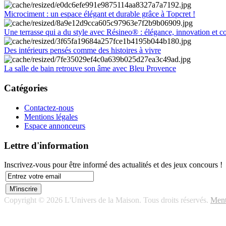
Microciment : un espace élégant et durable grâce à Topcret !
Une terrasse qui a du style avec Résineo® : élégance, innovation et c
Des intérieurs pensés comme des histoires à vivre
La salle de bain retrouve son âme avec Bleu Provence
Catégories
Contactez-nous
Mentions légales
Espace annonceurs
Lettre d'information
Inscrivez-vous pour être informé des actualités et des jeux concours !
Copyright © 2026 L'Univers de la Maison. Tous droits réservés.
Ment