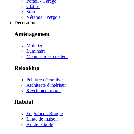
Portail - Garage
Clôture
Store
Véranda - Pergola
Décoration
Aménagement
Mobilier
Luminaire
Menuiserie et créateur
Relooking
Peinture décorative
Architecte d'intérieur
Revêtement mural
Habitat
Fragrance - Bougie
Linge de maison
Art de la table