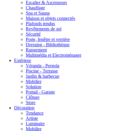
Escalier & Ascenseurs
Chauffage
Spa et Sauna
Maison et objets connectés
Plafonds tendus
Revêtements de sol
Sécurité
Porte, fenêtre et verrière
Dressing - Bibliothèque
Rangement
Multimédia et Electroménager
Extérieur
Véranda - Pergola
Piscine - Terrasse
Jardin & barbecue
Mobilier
Solution
Portail - Garage
Clôture
Store
Décoration
Tendance
Artiste
Luminaire
Mobilier