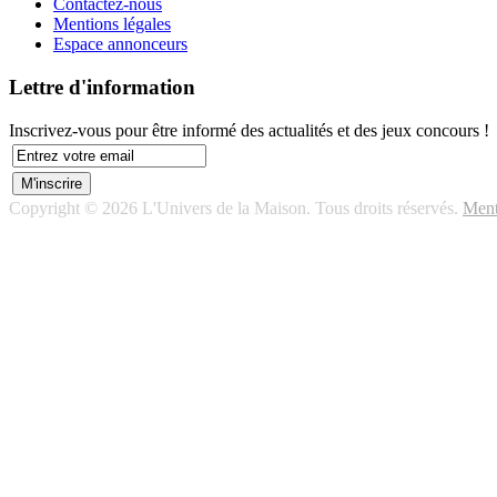
Contactez-nous
Mentions légales
Espace annonceurs
Lettre d'information
Inscrivez-vous pour être informé des actualités et des jeux concours !
Copyright © 2026 L'Univers de la Maison. Tous droits réservés.
Ment