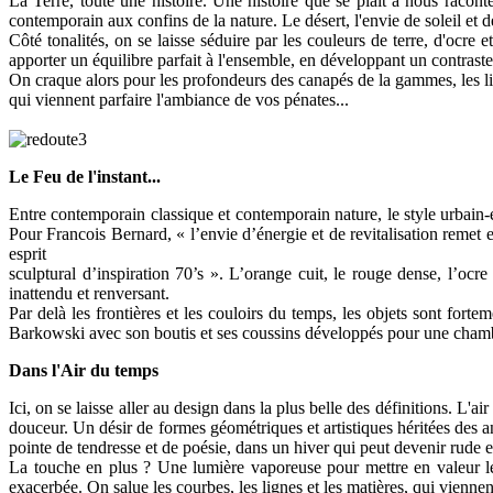
La Terre, toute une histoire. Une histoire que se plaît à nous racon
contemporain aux confins de la nature. Le désert, l'envie de soleil et d
Côté tonalités, on se laisse séduire par les couleurs de terre, d'ocre 
apporter un équilibre parfait à l'ensemble, en développant un contraste
On craque alors pour les profondeurs des canapés de la gammes, les lig
qui viennent parfaire l'ambiance de vos pénates...
Le Feu de l'instant...
Entre contemporain classique et contemporain nature, le style urbain-
Pour Francois Bernard, « l’envie d’énergie et de revitalisation remet e
esprit
sculptural d’inspiration 70’s ». L’orange cuit, le rouge dense, l’ocre
inattendu et renversant.
Par delà les frontières et les couloirs du temps, les objets sont for
Barkowski avec son boutis et ses coussins développés pour une chamb
Dans l'Air du temps
Ici, on se laisse aller au design dans la plus belle des définitions. L
douceur. Un désir de formes géométriques et artistiques héritées des a
pointe de tendresse et de poésie, dans un hiver qui peut devenir rude et
La touche en plus ? Une lumière vaporeuse pour mettre en valeur les
exacerbée. On salue les courbes, les lignes et les matières, qui vienn