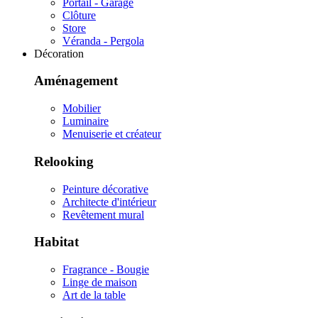
Portail - Garage
Clôture
Store
Véranda - Pergola
Décoration
Aménagement
Mobilier
Luminaire
Menuiserie et créateur
Relooking
Peinture décorative
Architecte d'intérieur
Revêtement mural
Habitat
Fragrance - Bougie
Linge de maison
Art de la table