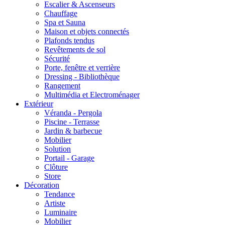
Escalier & Ascenseurs
Chauffage
Spa et Sauna
Maison et objets connectés
Plafonds tendus
Revêtements de sol
Sécurité
Porte, fenêtre et verrière
Dressing - Bibliothèque
Rangement
Multimédia et Electroménager
Extérieur
Véranda - Pergola
Piscine - Terrasse
Jardin & barbecue
Mobilier
Solution
Portail - Garage
Clôture
Store
Décoration
Tendance
Artiste
Luminaire
Mobilier