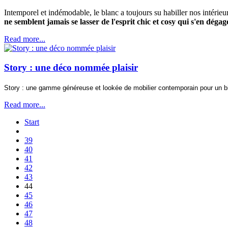
Intemporel et indémodable, le blanc a toujours su habiller nos intérieu
ne semblent jamais se lasser de l'esprit chic et cosy qui s'en dégag
Read more...
Story : une déco nommée plaisir
Story : une gamme généreuse et lookée de mobilier contemporain pour un bi
Read more...
Start
39
40
41
42
43
44
45
46
47
48