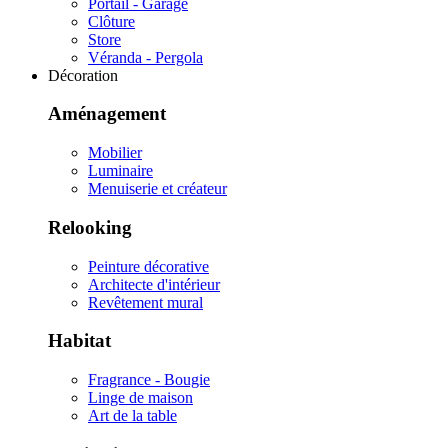
Portail - Garage
Clôture
Store
Véranda - Pergola
Décoration
Aménagement
Mobilier
Luminaire
Menuiserie et créateur
Relooking
Peinture décorative
Architecte d'intérieur
Revêtement mural
Habitat
Fragrance - Bougie
Linge de maison
Art de la table