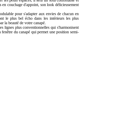
les petits espaces, il sera un sofa confortable et
ins en couchage d'appoint, son look délicieusement
 modulable pour s'adapter aux envies de chacun en
t le plus bel écho dans les intérieurs les plus
ar la beauté de votre canapé.
des lignes plus conventionnelles qui s'harmonisent
 la fenêtre du canapé qui permet une position semi-