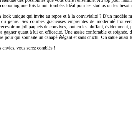
endue des possibilités que vous offre l'ensemble. Au top pour habiller 
si cocooning une fois la nuit tombée. Idéal pour les studios ou les beso
un look unique qui invite au repos et à la convivialité ? D'un modèle
du genre. Ses courbes gracieuses empreintes de modernité trouveron
evoir un joli paquets de convives, tout en les bluffant, évidemment, p
 gagner quant à lui en efficacité. Une assise confortable et soignée, 
genre pour qui souhaite un canapé élégant et sans chichi. On salue aussi
s envies, vous serez comblés !