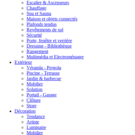
Escalier & Ascenseurs
Chauffage
Spa et Sauna
Maison et objets connectés
Plafonds tendus
Revêtements de sol
Sécurité
Porte, fenêtre et verrière
Dressing - Bibliothèque
Rangement
Multimédia et Electroménager
Extérieur
Véranda - Pergola
Piscine - Terrasse
Jardin & barbecue
Mobilier
Solution
Portail - Garage
Clôture
Store
Décoration
Tendance
Artiste
Luminaire
Mobilier