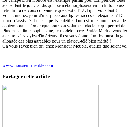
Le canapé Diva Honore est l'exemple parfait pour comprendre toute l'ét
accueillant le jour, tandis qu'il se métamorphosera en un lit tout aus
rétro finira de vous convaincre que c'est CELUI qu'il vous faut !
Vous aimeriez jouir d'une pièce aux lignes racées et élégantes ? D'
terme d'assise ? Le canapé Nicoletti Glam est une pure merveille 
contemporains. On craque pour son volume audacieux qui permet de rec
Plus masculin et sophistiqué, le modèle Terre Brulée Marina vous fera
avec tous les styles d'intérieurs, il est sans doute l'un des must du 
allongée des plus agréables pour un plateau-télé bien mérité !
On vous l'avez bien dit, chez Monsieur Meuble, quelles que soient vo
www.monsieur-meuble.com
Partager cette article