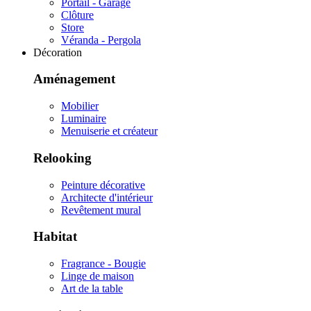
Portail - Garage
Clôture
Store
Véranda - Pergola
Décoration
Aménagement
Mobilier
Luminaire
Menuiserie et créateur
Relooking
Peinture décorative
Architecte d'intérieur
Revêtement mural
Habitat
Fragrance - Bougie
Linge de maison
Art de la table