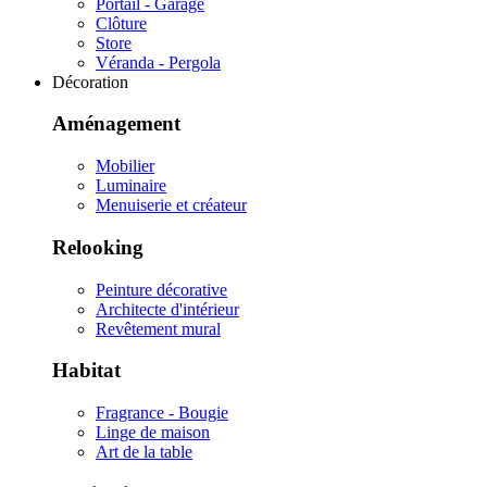
Portail - Garage
Clôture
Store
Véranda - Pergola
Décoration
Aménagement
Mobilier
Luminaire
Menuiserie et créateur
Relooking
Peinture décorative
Architecte d'intérieur
Revêtement mural
Habitat
Fragrance - Bougie
Linge de maison
Art de la table