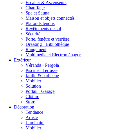
Escalier & Ascenseurs
Chauffage
Spa et Sauna
Maison et objets connectés
Plafonds tendus
Revêtements de sol
Sécurité
Porte, fenêtre et verrière
Dressing - Bibliothèque
Rangement
Multimédia et Electroménager
Extérieur
Véranda - Pergola
Piscine - Terrasse
Jardin & barbecue
Mobilier
Solution
Portail - Garage
Clôture
Store
Décoration
Tendance
Artiste
Luminaire
Mobilier