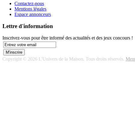
Contactez-nous
Mentions légales
Espace annonceurs
Lettre d'information
Inscrivez-vous pour être informé des actualités et des jeux concours !
Copyright © 2026 L'Univers de la Maison. Tous droits réservés.
Ment