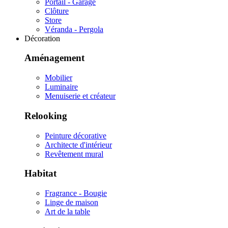
Portail - Garage
Clôture
Store
Véranda - Pergola
Décoration
Aménagement
Mobilier
Luminaire
Menuiserie et créateur
Relooking
Peinture décorative
Architecte d'intérieur
Revêtement mural
Habitat
Fragrance - Bougie
Linge de maison
Art de la table