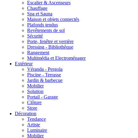
Escalier & Ascenseurs
Chauffage
Spa et Sauna
Maison et objets connectés
Plafonds tendus
Revêtements de sol
Sécurité
Porte, fenêtre et verrière
Dressing - Bibliothèque
Rangement
Multimédia et Electroménager
Extérieur
Véranda - Pergola
Piscine - Terrasse
Jardin & barbecue
Mobilier
Solution
Portail - Garage
Clôture
Store
Décoration
Tendance
Artiste
Luminaire
Mobilier